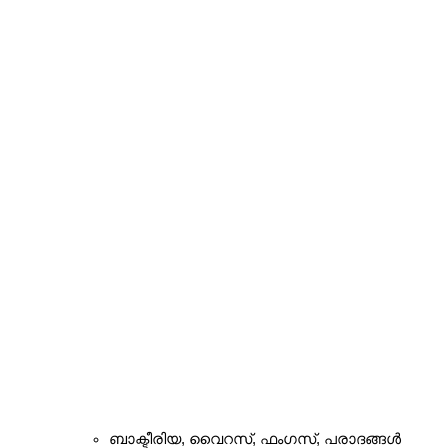
ബാക്ടീരിയ, വൈറസ്, ഫംഗസ്, പരാദങ്ങൾ 