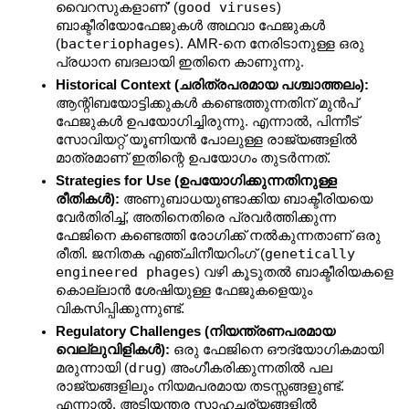
good viruses
വൈറസുകളാണ്' (
) 
ബാക്ടീരിയോഫേജുകൾ അഥവാ ഫേജുകൾ 
bacteriophages
(
). AMR-നെ നേരിടാനുള്ള ഒരു 
പ്രധാന ബദലായി ഇതിനെ കാണുന്നു.
Historical Context (ചരിത്രപരമായ പശ്ചാത്തലം):
ആന്റിബയോട്ടിക്കുകൾ കണ്ടെത്തുന്നതിന് മുൻപ് 
ഫേജുകൾ ഉപയോഗിച്ചിരുന്നു. എന്നാൽ, പിന്നീട് 
സോവിയറ്റ് യൂണിയൻ പോലുള്ള രാജ്യങ്ങളിൽ 
മാത്രമാണ് ഇതിന്റെ ഉപയോഗം തുടർന്നത്.
Strategies for Use (ഉപയോഗിക്കുന്നതിനുള്ള 
രീതികൾ):
 അണുബാധയുണ്ടാക്കിയ ബാക്ടീരിയയെ 
വേർതിരിച്ച്, അതിനെതിരെ പ്രവർത്തിക്കുന്ന 
ഫേജിനെ കണ്ടെത്തി രോഗിക്ക് നൽകുന്നതാണ് ഒരു 
genetically 
രീതി. ജനിതക എഞ്ചിനീയറിംഗ് (
engineered phages
) വഴി കൂടുതൽ ബാക്ടീരിയകളെ 
കൊല്ലാൻ ശേഷിയുള്ള ഫേജുകളെയും 
വികസിപ്പിക്കുന്നുണ്ട്.
Regulatory Challenges (നിയന്ത്രണപരമായ 
വെല്ലുവിളികൾ):
 ഒരു ഫേജിനെ ഔദ്യോഗികമായി 
drug
മരുന്നായി (
) അംഗീകരിക്കുന്നതിൽ പല 
രാജ്യങ്ങളിലും നിയമപരമായ തടസ്സങ്ങളുണ്ട്. 
എന്നാൽ, അടിയന്തര സാഹചര്യങ്ങളിൽ 