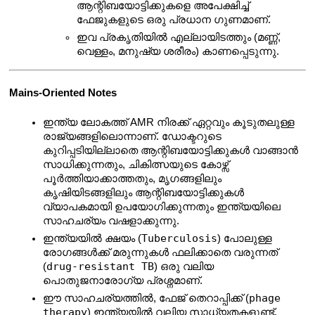
ആന്റിബയോട്ടിക്കുകളെ അപേക്ഷിച്ച് 
ഫേജുകളുടെ ഒരു പ്രധാന ഗുണമാണ്.
ഇവ പ്രകൃതിയിൽ എല്ലായിടത്തും (മണ്ണ്, 
വെള്ളം, മനുഷ്യ ശരീരം) കാണപ്പെടുന്നു.
Mains-Oriented Notes
ഇന്ത്യ ലോകത്ത് AMR നിരക്ക് ഏറ്റവും കൂടുതലുള്ള 
രാജ്യങ്ങളിലൊന്നാണ്. ഡോക്ടറുടെ 
കുറിപ്പടിയില്ലാതെ ആന്റിബയോട്ടിക്കുകൾ വാങ്ങാൻ 
സാധിക്കുന്നതും, ചികിത്സയുടെ കോഴ്സ് 
പൂർത്തിയാക്കാത്തതും, മൃഗങ്ങളിലും 
കൃഷിയിടങ്ങളിലും ആന്റിബയോട്ടിക്കുകൾ 
വ്യാപകമായി ഉപയോഗിക്കുന്നതും ഇന്ത്യയിലെ 
സാഹചര്യം വഷളാക്കുന്നു.
Tuberculosis
ഇന്ത്യയിൽ ക്ഷയം (
) പോലുള്ള 
രോഗങ്ങൾക്ക് മരുന്നുകൾ ഫലിക്കാതെ വരുന്നത് 
drug-resistant TB
(
) ഒരു വലിയ 
പൊതുജനാരോഗ്യ പ്രശ്നമാണ്.
phage 
ഈ സാഹചര്യത്തിൽ, ഫേജ് തെറാപ്പിക്ക് (
therapy
) ഇന്ത്യയിൽ വലിയ സാധ്യതകളുണ്ട്. 