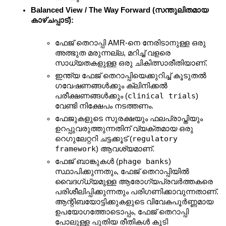
Balanced View / The Way Forward (സന്തുലിതമായ 
കാഴ്ചപ്പാട്):
ഫേജ് തെറാപ്പി AMR-നെ നേരിടാനുള്ള ഒരു 
അത്ഭുത മരുന്നല്ല, മറിച്ച് വളരെ 
സാധ്യതകളുള്ള ഒരു ചികിത്സാരീതിയാണ്.
ഇന്ത്യ ഫേജ് തെറാപ്പിയെക്കുറിച്ച് കൂടുതൽ 
ഗവേഷണങ്ങൾക്കും ക്ലിനിക്കൽ 
clinical trials
പരീക്ഷണങ്ങൾക്കും (
) 
വേണ്ടി നിക്ഷേപം നടത്തണം.
ഫേജുകളുടെ സുരക്ഷയും ഫലപ്രാപ്തിയും 
ഉറപ്പുവരുത്തുന്നതിന് വ്യക്തമായ ഒരു 
regulatory 
റെഗുലേറ്ററി ചട്ടക്കൂട് (
framework
) ആവശ്യമാണ്.
phage banks
ഫേജ് ബാങ്കുകൾ (
) 
സ്ഥാപിക്കുന്നതും, ഫേജ് തെറാപ്പിയിൽ 
വൈദഗ്ധ്യമുള്ള ആരോഗ്യപ്രവർത്തകരെ 
പരിശീലിപ്പിക്കുന്നതും പരിഗണിക്കാവുന്നതാണ്. 
ആന്റിബയോട്ടിക്കുകളുടെ വിവേകപൂർണ്ണമായ 
ഉപയോഗത്തോടൊപ്പം, ഫേജ് തെറാപ്പി 
പോലുള്ള പുതിയ രീതികൾ കൂടി 