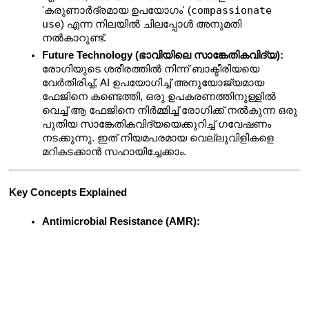
compassionate 
'കരുണാർദ്രമായ ഉപയോഗം' (
use
) എന്ന നിലയിൽ ചിലപ്പോൾ അനുമതി 
നൽകാറുണ്ട്.
Future Technology (ഭാവിയിലെ സാങ്കേതികവിദ്യ):
രോഗിയുടെ ശരീരത്തിൽ നിന്ന് ബാക്ടീരിയയെ 
വേർതിരിച്ച്, AI ഉപയോഗിച്ച് അനുയോജ്യമായ 
ഫേജിനെ കണ്ടെത്തി, ഒരു ഉപകരണത്തിനുള്ളിൽ 
വെച്ച് ആ ഫേജിനെ നിർമ്മിച്ച് രോഗിക്ക് നൽകുന്ന ഒരു 
പുതിയ സാങ്കേതികവിദ്യയെക്കുറിച്ച് ഗവേഷണം 
നടക്കുന്നു. ഇത് നിയമപരമായ വെല്ലുവിളികളെ 
മറികടക്കാൻ സഹായിച്ചേക്കാം.
Key Concepts Explained
Antimicrobial Resistance (AMR):