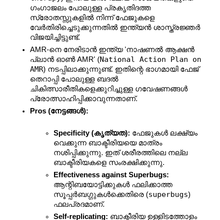
ഗംഗാജലം പോലുള്ള പ്രകൃതിദത്ത 
സ്രോതസ്സുകളിൽ നിന്ന് ഫേജുകളെ 
വേർതിരിച്ചെടുക്കുന്നതിൽ ഇന്ത്യൻ ശാസ്ത്രജ്ഞർ 
വിജയിച്ചിട്ടുണ്ട്.
AMR-നെ നേരിടാൻ ഇന്ത്യ 'നാഷണൽ ആക്ഷൻ 
National Action Plan on 
പ്ലാൻ ഓൺ AMR' (
AMR
) നടപ്പിലാക്കുന്നുണ്ട്. ഇതിന്റെ ഭാഗമായി ഫേജ് 
തെറാപ്പി പോലുള്ള ബദൽ 
ചികിത്സാരീതികളെക്കുറിച്ചുള്ള ഗവേഷണങ്ങൾ 
പ്രോത്സാഹിപ്പിക്കാവുന്നതാണ്.
Pros (നേട്ടങ്ങൾ):
Specificity (കൃത്യത):
 ഫേജുകൾ ലക്ഷ്യം 
വെക്കുന്ന ബാക്ടീരിയയെ മാത്രം 
നശിപ്പിക്കുന്നു. ഇത് ശരീരത്തിലെ നല്ല 
ബാക്ടീരിയകളെ സംരക്ഷിക്കുന്നു.
Effectiveness against Superbugs:
ആന്റിബയോട്ടിക്കുകൾ ഫലിക്കാത്ത 
superbugs
സൂപ്പർബഗ്ഗുകൾക്കെതിരെ (
) 
ഫലപ്രദമാണ്.
Self-replicating:
 ബാക്ടീരിയ ഉള്ളിടത്തോളം 