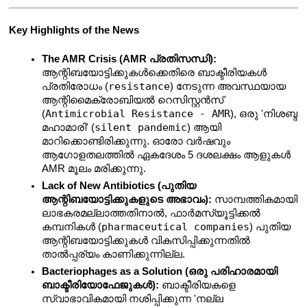
Key Highlights of the News
The AMR Crisis (AMR പ്രതിസന്ധി):
ആന്റിബയോട്ടിക്കുകൾക്കെതിരെ ബാക്ടീരിയകൾ 
resistance
പ്രതിരോധം (
) നേടുന്ന അവസ്ഥയായ 
ആന്റിമൈക്രോബിയൽ റെസിസ്റ്റൻസ് 
Antimicrobial Resistance - AMR
(
), ഒരു 'നിശബ്ദ 
silent pandemic
മഹാമാരി' (
) ആയി 
മാറിക്കൊണ്ടിരിക്കുന്നു. ഓരോ വർഷവും 
ആഗോളതലത്തിൽ ഏകദേശം 5 ദശലക്ഷം ആളുകൾ 
AMR മൂലം മരിക്കുന്നു.
Lack of New Antibiotics (പുതിയ 
ആന്റിബയോട്ടിക്കുകളുടെ അഭാവം):
 സാമ്പത്തികമായി 
ലാഭകരമല്ലാത്തതിനാൽ, ഫാർമസ്യൂട്ടിക്കൽ 
pharmaceutical companies
കമ്പനികൾ (
) പുതിയ 
ആന്റിബയോട്ടിക്കുകൾ വികസിപ്പിക്കുന്നതിൽ 
താൽപ്പര്യം കാണിക്കുന്നില്ല.
Bacteriophages as a Solution (ഒരു പരിഹാരമായി 
ബാക്ടീരിയോഫേജുകൾ):
 ബാക്ടീരിയകളെ 
സ്വാഭാവികമായി നശിപ്പിക്കുന്ന 'നല്ല 