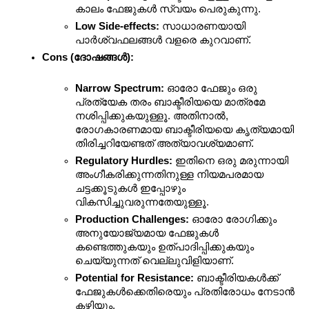
കാലം ഫേജുകൾ സ്വയം പെരുകുന്നു.
Low Side-effects:
 സാധാരണയായി 
പാർശ്വഫലങ്ങൾ വളരെ കുറവാണ്.
Cons (ദോഷങ്ങൾ):
Narrow Spectrum:
 ഓരോ ഫേജും ഒരു 
പ്രത്യേക തരം ബാക്ടീരിയയെ മാത്രമേ 
നശിപ്പിക്കുകയുള്ളൂ. അതിനാൽ, 
രോഗകാരണമായ ബാക്ടീരിയയെ കൃത്യമായി 
തിരിച്ചറിയേണ്ടത് അത്യാവശ്യമാണ്.
Regulatory Hurdles:
 ഇതിനെ ഒരു മരുന്നായി 
അംഗീകരിക്കുന്നതിനുള്ള നിയമപരമായ 
ചട്ടക്കൂടുകൾ ഇപ്പോഴും 
വികസിച്ചുവരുന്നതേയുള്ളൂ.
Production Challenges:
 ഓരോ രോഗിക്കും 
അനുയോജ്യമായ ഫേജുകൾ 
കണ്ടെത്തുകയും ഉത്പാദിപ്പിക്കുകയും 
ചെയ്യുന്നത് വെല്ലുവിളിയാണ്.
Potential for Resistance:
 ബാക്ടീരിയകൾക്ക് 
ഫേജുകൾക്കെതിരെയും പ്രതിരോധം നേടാൻ 
കഴിയും.