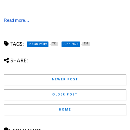
Read more…
TAGS:
711
238
Indian Polity
June 2025
SHARE:
NEWER POST
OLDER POST
HOME