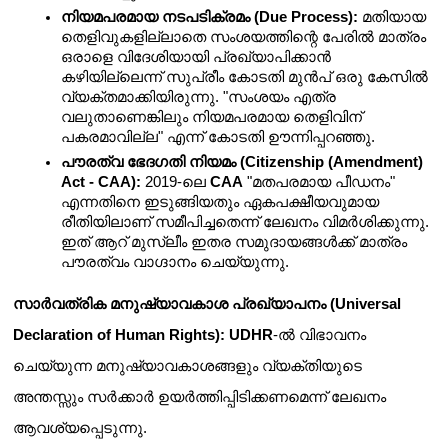
നിയമപരമായ നടപടിക്രമം (Due Process):
 മതിയായ 
തെളിവുകളില്ലാതെ സംശയത്തിന്റെ പേരിൽ മാത്രം 
ഒരാളെ വിദേശിയായി പ്രഖ്യാപിക്കാൻ 
കഴിയില്ലെന്ന് സുപ്രീം കോടതി മുൻപ് ഒരു കേസിൽ 
വ്യക്തമാക്കിയിരുന്നു. "സംശയം എത്ര 
വലുതാണെങ്കിലും നിയമപരമായ തെളിവിന് 
പകരമാവില്ല" എന്ന് കോടതി ഊന്നിപ്പറഞ്ഞു.
പൗരത്വ ഭേദഗതി നിയമം (Citizenship (Amendment) 
Act - CAA):
 2019-ലെ 
CAA
 "മതപരമായ പീഡനം" 
എന്നതിനെ ഇടുങ്ങിയതും ഏകപക്ഷീയവുമായ 
രീതിയിലാണ് സമീപിച്ചതെന്ന് ലേഖനം വിമർശിക്കുന്നു. 
ഇത് ആറ് മുസ്ലീം ഇതര സമുദായങ്ങൾക്ക് മാത്രം 
പൗരത്വം വാഗ്ദാനം ചെയ്യുന്നു.
സാർവത്രിക മനുഷ്യാവകാശ പ്രഖ്യാപനം (Universal 
Declaration of Human Rights):
UDHR
-ൽ വിഭാവനം 
ചെയ്യുന്ന മനുഷ്യാവകാശങ്ങളും വ്യക്തിയുടെ 
അന്തസ്സും സർക്കാർ ഉയർത്തിപ്പിടിക്കണമെന്ന് ലേഖനം 
ആവശ്യപ്പെടുന്നു.