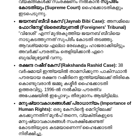
വ്യക്തികൾക്ക് സംരക്ഷണം നൽകാൻ 
സുപ്രീം 
കോടതിയും (Supreme Court)
 ഹൈക്കോടതികളും 
ഇടപെടുന്നു.
ജയനബ് ബീവി കേസ് (Jaynab Bibi Case):
 അസമിലെ 
ഫോറിനേഴ്സ് ട്രൈബ്യൂണൽ (Foreigners' Tribunal)
"വിദേശി" എന്ന് മുദ്രകുത്തിയ ജയനബ് ബീവിയെ 
നാടുകടത്തുന്നത് സുപ്രീം കോടതി തടഞ്ഞു. 
ആവശ്യമായ എല്ലാ രേഖകളും ഹാജരാക്കിയിട്ടും 
അവർക്ക് പൗരത്വം തെളിയിക്കാൻ ഏറെ 
ബുദ്ധിമുട്ടേണ്ടി വന്നു.
രക്ഷന്ദ റഷീദ് കേസ് (Rakshanda Rashid Case):
 38 
വർഷമായി ഇന്ത്യയിൽ താമസിക്കുന്ന പാകിസ്ഥാൻ 
പൗരയായ രക്ഷന്ദ റഷീദിനെ ഇന്ത്യയിലേക്ക് തിരികെ 
കൊണ്ടുവരാൻ ജമ്മു കശ്മീർ ഹൈക്കോടതി 
ഉത്തരവിട്ടു. 1996-ൽ നൽകിയ പൗരത്വ 
അപേക്ഷയിൽ ഇപ്പോഴും തീരുമാനം ആയിട്ടില്ല.
മനുഷ്യാവകാശങ്ങൾക്ക് പ്രാധാന്യം (Importance of 
Human Rights):
 ഒരു കേസിന്റെ മെറിറ്റിലേക്ക് 
കടക്കുന്നതിന് മുൻപ് തന്നെ, വ്യക്തികളുടെ 
മനുഷ്യാവകാശങ്ങൾ സംരക്ഷിക്കേണ്ടത് 
കോടതിയുടെ കടമയാണെന്ന് ഹൈക്കോടതി 
നിരീക്ഷിച്ചു.