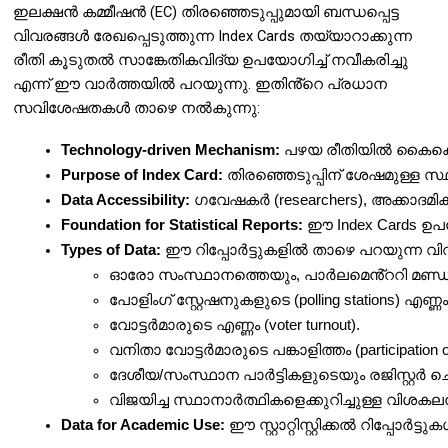
ഇലക്ഷൻ കമ്മീഷൻ (EC) തിരഞ്ഞെടുപ്പുമായി ബന്ധപ്പെട്ട
വിവരങ്ങൾ രേഖപ്പെടുത്തുന്ന Index Cards തയ്യാറാക്കുന്ന
രീതി കൂടുതൽ സാങ്കേതികവിദ്യ ഉപയോഗിച്ച് നവീകരിച്ചു
എന്ന് ഈ വാർത്തയിൽ പറയുന്നു. ഇതിൻ്റെ പ്രധാന
സവിശേഷതകൾ താഴെ നൽകുന്നു:
Technology-driven Mechanism:
 പഴയ രീതിയിൽ കൈകൊണ്ട
Purpose of Index Card:
 തിരഞ്ഞെടുപ്പിന് ശേഷമുള്ള സ്
Data Accessibility:
 ഗവേഷകർ (researchers), അക്കാദമി
Foundation for Statistical Reports:
Types of Data:
 ഈ റിപ്പോർട്ടുകളിൽ താഴെ പറയുന്ന വിവ
ഓരോ സംസ്ഥാനത്തെയും, പാർലമെൻ്ററി മണ്ഡലത്ത
പോളിംഗ് സ്റ്റേഷനുകളുടെ (polling stations) എണ്ണം
വോട്ടർമാരുടെ എണ്ണം (voter turnout).
വനിതാ വോട്ടർമാരുടെ പങ്കാളിത്തം (participation o
ദേശീയ/സംസ്ഥാന പാർട്ടികളുടെയും രജിസ്റ്റർ ച
വിജയിച്ച സ്ഥാനാർത്ഥികളെക്കുറിച്ചുള്ള വിശകലനം 
Data for Academic Use:
 ഈ സ്റ്റാറ്റിസ്റ്റിക്കൽ റിപ്