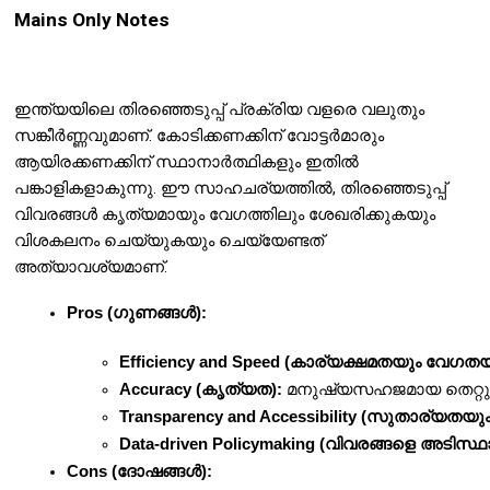
Mains Only Notes
ഇന്ത്യയിലെ തിരഞ്ഞെടുപ്പ് പ്രക്രിയ വളരെ വലുതും
സങ്കീർണ്ണവുമാണ്. കോടിക്കണക്കിന് വോട്ടർമാരും
ആയിരക്കണക്കിന് സ്ഥാനാർത്ഥികളും ഇതിൽ
പങ്കാളികളാകുന്നു. ഈ സാഹചര്യത്തിൽ, തിരഞ്ഞെടുപ്പ്
വിവരങ്ങൾ കൃത്യമായും വേഗത്തിലും ശേഖരിക്കുകയും
വിശകലനം ചെയ്യുകയും ചെയ്യേണ്ടത്
അത്യാവശ്യമാണ്.
Pros (ഗുണങ്ങൾ):
Efficiency and Speed (കാര്യക്ഷമതയും വേഗതയ
Accuracy (കൃത്യത):
 മനുഷ്യസഹജമായ തെറ്റുകൾ
Transparency and Accessibility (സുതാര്യതയു
Data-driven Policymaking (വിവരങ്ങളെ അടിസ
Cons (ദോഷങ്ങൾ):