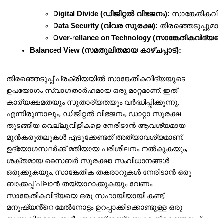
Digital Divide (ഡിജിറ്റൽ വിഭജനം):
 സാങ്കേതികവ
Data Security (വിവര സുരക്ഷ):
Over-reliance on Technology (സാങ്കേതികവി
Balanced View (സമതുലിതമായ കാഴ്ചപ്പാട്):
തിരഞ്ഞെടുപ്പ് പ്രക്രിയയിൽ സാങ്കേതികവിദ്യയുടെ
ഉപയോഗം സ്വാഗതാർഹമായ ഒരു മാറ്റമാണ്. ഇത്
കാര്യക്ഷമതയും സുതാര്യതയും വർദ്ധിപ്പിക്കുന്നു.
എന്നിരുന്നാലും, ഡിജിറ്റൽ വിഭജനം, ഡാറ്റാ സുരക്ഷ
തുടങ്ങിയ വെല്ലുവിളികളെ നേരിടാൻ ആവശ്യമായ
മുൻകരുതലുകൾ എടുക്കേണ്ടത് അത്യാവശ്യമാണ്.
ഉദ്യോഗസ്ഥർക്ക് മതിയായ പരിശീലനം നൽകുകയും,
ശക്തമായ സൈബർ സുരക്ഷാ സംവിധാനങ്ങൾ
ഒരുക്കുകയും, സാങ്കേതിക തകരാറുകൾ നേരിടാൻ ഒരു
ബാക്കപ്പ് പ്ലാൻ തയ്യാറാക്കുകയും വേണം.
സാങ്കേതികവിദ്യയെ ഒരു സഹായിയായി കണ്ട്,
മനുഷ്യൻ്റെ മേൽനോട്ടം ഉറപ്പാക്കിക്കൊണ്ടുള്ള ഒരു