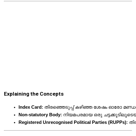
Explaining the Concepts
Index Card:
 തിരഞ്ഞെടുപ്പ് കഴിഞ്ഞ ശേഷം ഓരോ മണ്ഡലത
Non-statutory Body:
 നിയമപരമായ ഒരു ചട്ടക്കൂടിലൂടെ
Registered Unrecognised Political Parties (RUPPs):
 തി