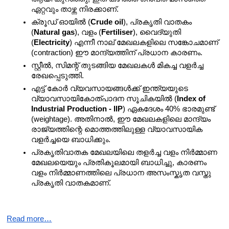
ഏറ്റവും താഴ്ന്ന നിരക്കാണ്.
ക്രൂഡ് ഓയിൽ (
Crude oil
), പ്രകൃതി വാതകം 
(
Natural gas
), വളം (
Fertiliser
), വൈദ്യുതി 
(
Electricity
) എന്നീ നാല് മേഖലകളിലെ സങ്കോചമാണ് 
(contraction) ഈ മാന്ദ്യത്തിന് പ്രധാന കാരണം.
സ്റ്റീൽ, സിമന്റ് തുടങ്ങിയ മേഖലകൾ മികച്ച വളർച്ച 
രേഖപ്പെടുത്തി.
എട്ട് കോർ വ്യവസായങ്ങൾക്ക് ഇന്ത്യയുടെ 
വ്യാവസായികോത്പാദന സൂചികയിൽ (
Index of 
Industrial Production - IIP
) ഏകദേശം 40% ഭാരമുണ്ട് 
(weightage). അതിനാൽ, ഈ മേഖലകളിലെ മാന്ദ്യം 
രാജ്യത്തിന്റെ മൊത്തത്തിലുള്ള വ്യാവസായിക 
വളർച്ചയെ ബാധിക്കും.
പ്രകൃതിവാതക മേഖലയിലെ തളർച്ച വളം നിർമ്മാണ 
മേഖലയെയും പ്രതികൂലമായി ബാധിച്ചു, കാരണം 
വളം നിർമ്മാണത്തിലെ പ്രധാന അസംസ്കൃത വസ്തു 
പ്രകൃതി വാതകമാണ്.
Read more…