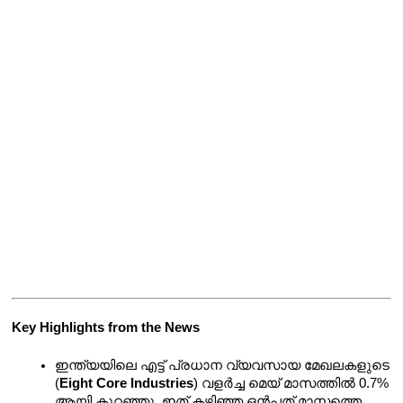
Key Highlights from the News 
ഇന്ത്യയിലെ എട്ട് പ്രധാന വ്യവസായ മേഖലകളുടെ 
(
Eight Core Industries
) വളർച്ച മെയ് മാസത്തിൽ 0.7% 
ആയി കുറഞ്ഞു, ഇത് കഴിഞ്ഞ ഒൻപത് മാസത്തെ 