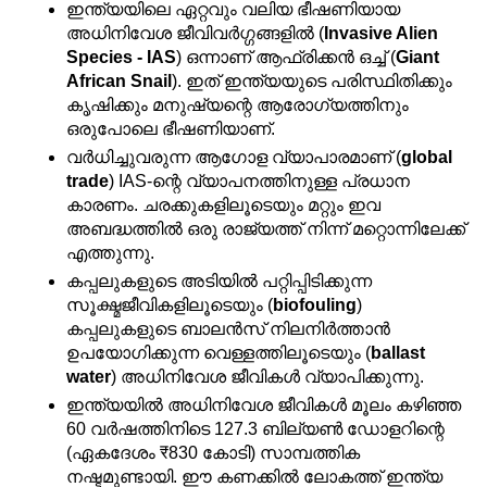
ഇന്ത്യയിലെ ഏറ്റവും വലിയ ഭീഷണിയായ 
അധിനിവേശ ജീവിവർഗ്ഗങ്ങളിൽ (
Invasive Alien 
Species - IAS
) ഒന്നാണ് ആഫ്രിക്കൻ ഒച്ച് (
Giant 
African Snail
). ഇത് ഇന്ത്യയുടെ പരിസ്ഥിതിക്കും 
കൃഷിക്കും മനുഷ്യന്റെ ആരോഗ്യത്തിനും 
ഒരുപോലെ ഭീഷണിയാണ്.
വർധിച്ചുവരുന്ന ആഗോള വ്യാപാരമാണ് (
global 
trade
) IAS-ന്റെ വ്യാപനത്തിനുള്ള പ്രധാന 
കാരണം. ചരക്കുകളിലൂടെയും മറ്റും ഇവ 
അബദ്ധത്തിൽ ഒരു രാജ്യത്ത് നിന്ന് മറ്റൊന്നിലേക്ക് 
എത്തുന്നു.
കപ്പലുകളുടെ അടിയിൽ പറ്റിപ്പിടിക്കുന്ന 
സൂക്ഷ്മജീവികളിലൂടെയും (
biofouling
) 
കപ്പലുകളുടെ ബാലൻസ് നിലനിർത്താൻ 
ഉപയോഗിക്കുന്ന വെള്ളത്തിലൂടെയും (
ballast 
water
) അധിനിവേശ ജീവികൾ വ്യാപിക്കുന്നു.
ഇന്ത്യയിൽ അധിനിവേശ ജീവികൾ മൂലം കഴിഞ്ഞ 
60 വർഷത്തിനിടെ 127.3 ബില്യൺ ഡോളറിന്റെ 
(ഏകദേശം ₹830 കോടി) സാമ്പത്തിക 
നഷ്ടമുണ്ടായി. ഈ കണക്കിൽ ലോകത്ത് ഇന്ത്യ 