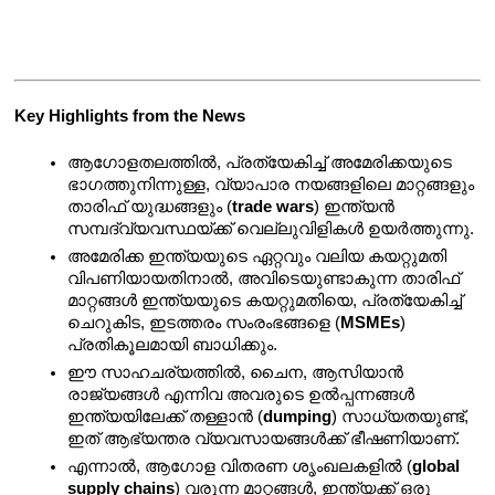
Key Highlights from the News 
ആഗോളതലത്തിൽ, പ്രത്യേകിച്ച് അമേരിക്കയുടെ 
ഭാഗത്തുനിന്നുള്ള, വ്യാപാര നയങ്ങളിലെ മാറ്റങ്ങളും 
താരിഫ് യുദ്ധങ്ങളും (
trade wars
) ഇന്ത്യൻ 
സമ്പദ്‌വ്യവസ്ഥയ്ക്ക് വെല്ലുവിളികൾ ഉയർത്തുന്നു.
അമേരിക്ക ഇന്ത്യയുടെ ഏറ്റവും വലിയ കയറ്റുമതി 
വിപണിയായതിനാൽ, അവിടെയുണ്ടാകുന്ന താരിഫ് 
മാറ്റങ്ങൾ ഇന്ത്യയുടെ കയറ്റുമതിയെ, പ്രത്യേകിച്ച് 
ചെറുകിട, ഇടത്തരം സംരംഭങ്ങളെ (
MSMEs
) 
പ്രതികൂലമായി ബാധിക്കും.
ഈ സാഹചര്യത്തിൽ, ചൈന, ആസിയാൻ 
രാജ്യങ്ങൾ എന്നിവ അവരുടെ ഉൽപ്പന്നങ്ങൾ 
ഇന്ത്യയിലേക്ക് തള്ളാൻ (
dumping
) സാധ്യതയുണ്ട്, 
ഇത് ആഭ്യന്തര വ്യവസായങ്ങൾക്ക് ഭീഷണിയാണ്.
എന്നാൽ, ആഗോള വിതരണ ശൃംഖലകളിൽ (
global 
supply chains
) വരുന്ന മാറ്റങ്ങൾ, ഇന്ത്യക്ക് ഒരു 