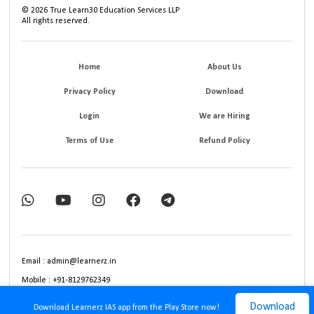
©
2026
True Learn30 Education Services LLP
All rights reserved.
Home
About Us
Privacy Policy
Download
Login
We are Hiring
Terms of Use
Refund Policy
Email : admin@learnerz.in
Mobile : +91-8129762349
Download
Download Learnerz IAS app from the Play Store now!