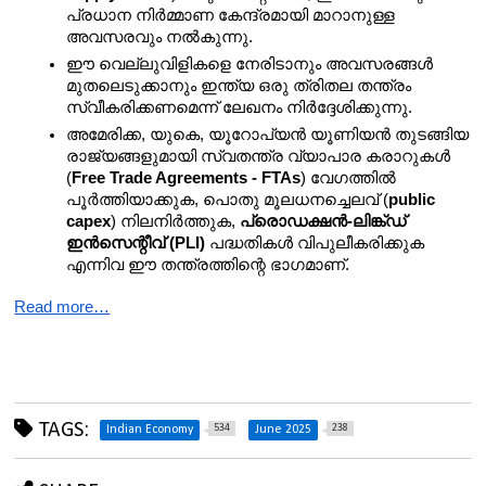
പ്രധാന നിർമ്മാണ കേന്ദ്രമായി മാറാനുള്ള 
അവസരവും നൽകുന്നു.
ഈ വെല്ലുവിളികളെ നേരിടാനും അവസരങ്ങൾ 
മുതലെടുക്കാനും ഇന്ത്യ ഒരു ത്രിതല തന്ത്രം 
സ്വീകരിക്കണമെന്ന് ലേഖനം നിർദ്ദേശിക്കുന്നു.
അമേരിക്ക, യുകെ, യൂറോപ്യൻ യൂണിയൻ തുടങ്ങിയ 
രാജ്യങ്ങളുമായി സ്വതന്ത്ര വ്യാപാര കരാറുകൾ 
(
Free Trade Agreements - FTAs
) വേഗത്തിൽ 
പൂർത്തിയാക്കുക, പൊതു മൂലധനച്ചെലവ് (
public 
capex
) നിലനിർത്തുക, 
പ്രൊഡക്ഷൻ-ലിങ്ക്ഡ് 
ഇൻസെന്റീവ് (PLI)
 പദ്ധതികൾ വിപുലീകരിക്കുക 
എന്നിവ ഈ തന്ത്രത്തിന്റെ ഭാഗമാണ്.
Read more…
TAGS:
534
238
Indian Economy
June 2025