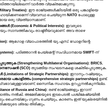
റയില്ലെന്ന് വാർത്ത വ്യക്തമാക്കുന്നു.
tary Treaties):
 ഈ രാജ്യങ്ങൾക്കിടയിൽ ഒരു പങ്കാളിയെ 
ായിക്കണമെന്ന് വ്യവസ്ഥ ചെയ്യുന്ന 
NATO
 പോലുള്ള 
മായ ഒരു വ്യത്യാസമാണ്.
ങൾ (Economic & Political Interests):
 ഇവരുടെ 
ം സാമ്പത്തികവും രാഷ്ട്രീയവുമാണ്. അവ താഴെ 
on):
 ആഗോള വ്യാപാരത്തിൽ യു.എസ്. ഡോളറിന്റെ 
ystems):
 പടിഞ്ഞാറൻ പേയ്‌മെന്റ് സംവിധാനമായ 
SWIFT
-ന് 
്തുക (Strengthening Multilateral Organisations):
BRICS
, 
നൈസേഷൻ (SCO)
 തുടങ്ങിയ സംഘടനകളെ ശക്തിപ്പെടുത്തുക.
(Limitations of Strategic Partnerships):
 ഇറാനും റഷ്യയും, 
മായ പങ്കാളിത്തം (comprehensive strategic partnerships)
 ഉണ്ട്. 
സ്വഭാവമുള്ളവയാണ്, സൈനിക സഹായം ഉറപ്പുനൽകുന്നില്ല.
ce of Russia and China):
 രണ്ട് രാജ്യങ്ങളും ഇറാന് 
ുണ മാത്രം നൽകി. അമേരിക്കയുടെ ഇടപെടൽ പശ്ചിമേഷ്യയിൽ 
്ക്കും ചൈനയ്ക്കും ഗുണം ചെയ്യും, കാരണം ഇത് യുക്രെയ്നിൽ 
്കയുടെ ശ്രദ്ധ തിരിക്കും.