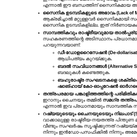
എന്നാൽ ഈ ബന്ധത്തിന് സൈനികമായ അടിത്ത
സൈനിക ഉടമ്പടികളുടെ അഭാവം (Lack of Mili
ആക്രമിച്ചാൽ മറ്റുള്ളവർ സൈനികമായി സഹ
സൈനിക ഉടമ്പടികളില്ല. ഇത് നിർണായക
സാമ്പത്തികവും രാഷ്ട്രീയവുമായ താൽപ്പര്യങ്
സഹകരണത്തിന്റെ അടിസ്ഥാനം പ്രധാനമായു
പറയുന്നവയാണ്:
ഡീ-ഡോളറൈസേഷൻ (De-dollarisati
ആധിപത്യം കുറയ്ക്കുക.
ബദൽ സംവിധാനങ്ങൾ (Alternative S
ബദലുകൾ കണ്ടെത്തുക.
ബഹുരാഷ്ട്ര സംഘടനകളെ ശക്തിപ്പെടുത
ഷാങ്ഹായ് കോ-ഓപ്പറേഷൻ ഓർഗ
തന്ത്രപരമായ പങ്കാളിത്തത്തിന്റെ പരിമിതികൾ 
ഇറാനും ചൈനയും തമ്മിൽ 
സമഗ്ര തന്ത്രപര
എന്നാൽ ഇവ പ്രധാനമായും സാമ്പത്തിക 
റഷ്യയുടെയും ചൈനയുടെയും നിലപാട് (Stan
വാക്കാലുള്ള രാഷ്ട്രീയ-നയതന്ത്ര പിന്ത
വീണ്ടും സംഘർഷം സൃഷ്ടിക്കുന്നത് റഷ്യയ
നിന്നും ഇൻഡോ-പസഫിക്കിൽ നിന്നും അമേരിക