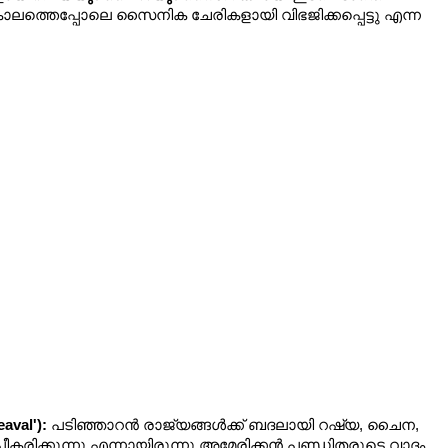
 കാലത്തെപ്പോലെ സൈനിക ചേരികളായി വിഭജിക്കപ്പെട്ടു എന്ന 
aval'):
 പടിഞ്ഞാറൻ രാജ്യങ്ങൾക്ക് ബദലായി റഷ്യ, ചൈന, 
പീകരിക്കുന്നു എന്നായിരുന്നു അമേരിക്കൻ പണ്ഡിതരുടെ വാദം. 