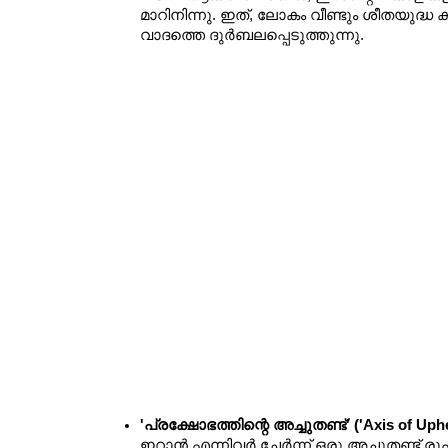
മാറിനിന്നു. ഇത്, ലോകം വീണ്ടും ശീതയുദ്ധ
വാദത്തെ ദുർബലപ്പെടുത്തുന്നു.
'പ്രക്ഷോഭത്തിന്റെ അച്ചുതണ്ട്' ('Axis of Uphe
ഇറാൻ എന്നിവർ ചേർന്ന് ഒരു അച്ചുതണ്ട് രൂ