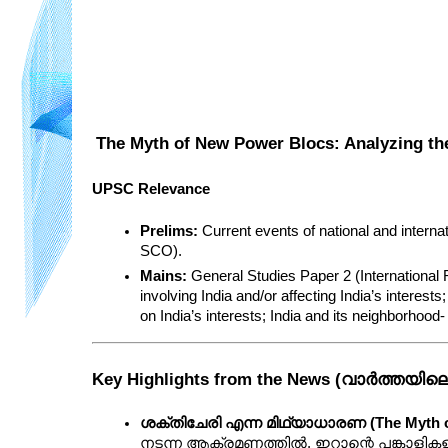
The Myth of New Power Blocs: Analyzing the
UPSC Relevance
Prelims:
 Current events of national and interna
SCO).
Mains:
 General Studies Paper 2 (International 
involving India and/or affecting India’s interests
on India’s interests; India and its neighborhood- 
Key Highlights from the News (വാർത്ത
ശക്തിചേരി എന്ന മിഥ്യാധാരണ (The Myth of
നടന്ന ആക്രമണത്തിൽ, ഇറാന്റെ പങ്കാളിക