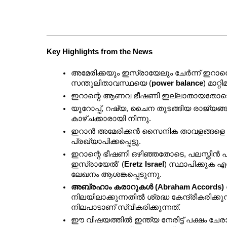
Key Highlights from the News 
അമേരിക്കയും ഇസ്രായേലും ചേർന്ന് ഇറാന
സന്തുലിതാവസ്ഥയെ (
power balance
) മാറ്റി
ഇറാന്റെ ആണവ ഭീഷണി ഇല്ലാതായതോട
യൂറോപ്പ്, റഷ്യ, ചൈന തുടങ്ങിയ രാജ്യ
കാഴ്ചക്കാരായി നിന്നു.
ഇറാൻ അമേരിക്കൻ സൈനിക താവളങ്ങളെ ആക്രമിച
പ്രഖ്യാപിക്കപ്പെട്ടു.
ഇറാന്റെ ഭീഷണി ഒഴിഞ്ഞതോടെ, പലസ്തീൻ പ്രവി
ഇസ്രായേൽ' (
Eretz Israel
) സ്ഥാപിക്കുക എ
ലേഖനം ആശങ്കപ്പെടുന്നു.
അബ്രഹാം കരാറുകൾ (Abraham Accords)
നിലയിലാക്കുന്നതിൽ ശ്രദ്ധ കേന്ദ്രീകരി
നിലപാടാണ് സ്വീകരിക്കുന്നത്.
ഈ വിഷയത്തിൽ ഇന്ത്യ നേരിട്ട് പക്ഷം ചേ