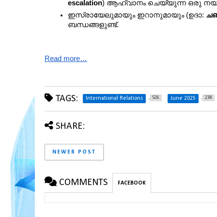
escalation
) ആഹ്വാനം ചെയ്യുന്ന ഒരു നയമാണ
ഇസ്രായേലുമായും ഇറാനുമായും (ഉദാ: 
ചബ
ബന്ധങ്ങളുണ്ട്.
Read more…
TAGS:
526
238
International Relations
June 2025
SHARE:
NEWER POST
COMMENTS
FACEBOOK