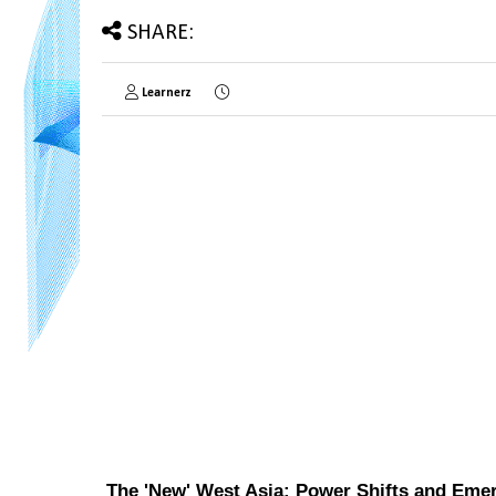
SHARE:
Learnerz
The 'New' West Asia: Power Shifts and Eme