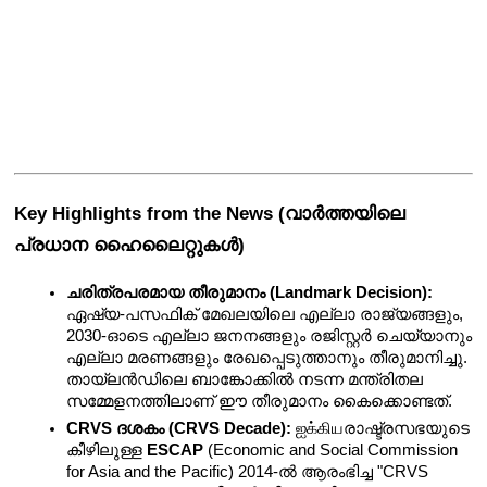
Key Highlights from the News (വാർത്തയിലെ 
പ്രധാന ഹൈലൈറ്റുകൾ)
ചരിത്രപരമായ തീരുമാനം (Landmark Decision):
ഏഷ്യ-പസഫിക് മേഖലയിലെ എല്ലാ രാജ്യങ്ങളും, 
2030-ഓടെ എല്ലാ ജനനങ്ങളും രജിസ്റ്റർ ചെയ്യാനും 
എല്ലാ മരണങ്ങളും രേഖപ്പെടുത്താനും തീരുമാനിച്ചു. 
തായ്‌ലൻഡിലെ ബാങ്കോക്കിൽ നടന്ന മന്ത്രിതല 
സമ്മേളനത്തിലാണ് ഈ തീരുമാനം കൈക്കൊണ്ടത്.
CRVS ദശകം (CRVS Decade):
 ஐக்கியരാഷ്ട്രസഭയുടെ 
കീഴിലുള്ള 
ESCAP
 (Economic and Social Commission 
for Asia and the Pacific) 2014-ൽ ആരംഭിച്ച "CRVS 