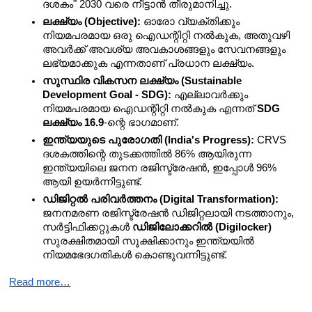
ദശകം" 2030 വരെ നീട്ടാൻ തീരുമാനിച്ചു.
ലക്ഷ്യം (Objective):
 ഓരോ വ്യക്തിക്കും 
നിയമപരമായ ഒരു ഐഡന്റിറ്റി നൽകുക, അതുവഴി 
അവർക്ക് അവശ്യ അവകാശങ്ങളും സേവനങ്ങളും 
ലഭ്യമാക്കുക എന്നതാണ് പ്രധാന ലക്ഷ്യം.
സുസ്ഥിര വികസന ലക്ഷ്യം (Sustainable 
Development Goal - SDG):
 എല്ലാവർക്കും 
നിയമപരമായ ഐഡന്റിറ്റി നൽകുക എന്നത് 
SDG 
ലക്ഷ്യം 16.9
-ന്റെ ഭാഗമാണ്.
ഇന്ത്യയുടെ പുരോഗതി (India's Progress):
 CRVS 
ദശകത്തിന്റെ തുടക്കത്തിൽ 86% ആയിരുന്ന 
ഇന്ത്യയിലെ ജനന രജിസ്ട്രേഷൻ, ഇപ്പോൾ 96% 
ആയി ഉയർന്നിട്ടുണ്ട്.
ഡിജിറ്റൽ പരിവർത്തനം (Digital Transformation):
ജനനമരണ രജിസ്ട്രേഷൻ ഡിജിറ്റലായി നടത്താനും, 
സർട്ടിഫിക്കറ്റുകൾ 
ഡിജിലോക്കറിൽ (Digilocker)
സുരക്ഷിതമായി സൂക്ഷിക്കാനും ഇന്ത്യയിൽ 
നിയമഭേദഗതികൾ കൊണ്ടുവന്നിട്ടുണ്ട്.
Read more…