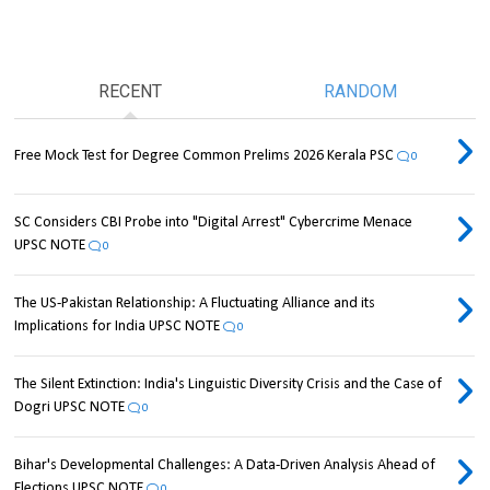
RECENT
RANDOM
Free Mock Test for Degree Common Prelims 2026 Kerala PSC
0
SC Considers CBI Probe into "Digital Arrest" Cybercrime Menace
UPSC NOTE
0
The US-Pakistan Relationship: A Fluctuating Alliance and its
Implications for India UPSC NOTE
0
The Silent Extinction: India's Linguistic Diversity Crisis and the Case of
Dogri UPSC NOTE
0
Bihar's Developmental Challenges: A Data-Driven Analysis Ahead of
Elections UPSC NOTE
0