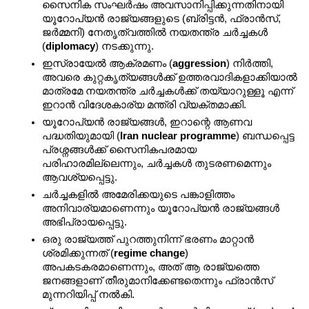
സൈനിക സംഘർഷം അവസാനിപ്പിക്കുന്നതിനായി 
യൂറോപ്യൻ രാജ്യങ്ങളുടെ (ബ്രിട്ടൻ, ഫ്രാൻസ്, 
ജർമ്മനി) നേതൃത്വത്തിൽ നയതന്ത്ര ചർച്ചകൾ 
(
diplomacy
) നടക്കുന്നു.
ഇസ്രായേൽ ആക്രമണം (
aggression
) നിർത്തി, 
അവരെ കുറ്റകൃത്യങ്ങൾക്ക് ഉത്തരവാദികളാക്കിയാൽ 
മാത്രമേ നയതന്ത്ര ചർച്ചകൾക്ക് തയ്യാറുള്ളൂ എന്ന് 
ഇറാൻ വിദേശകാര്യ മന്ത്രി വ്യക്തമാക്കി.
യൂറോപ്യൻ രാജ്യങ്ങൾ, ഇറാന്റെ ആണവ 
പദ്ധതിയുമായി (
Iran nuclear programme
) ബന്ധപ്പെട്ട 
പ്രശ്നങ്ങൾക്ക് സൈനികപരമായ 
പരിഹാരമില്ലെന്നും, ചർച്ചകൾ തുടരണമെന്നും 
ആവശ്യപ്പെട്ടു.
ചർച്ചകളിൽ അമേരിക്കയുടെ പങ്കാളിത്തം 
അനിവാര്യമാണെന്നും യൂറോപ്യൻ രാജ്യങ്ങൾ 
അഭിപ്രായപ്പെട്ടു.
ഒരു രാജ്യത്ത് പുറത്തുനിന്ന് ഭരണം മാറ്റാൻ 
ശ്രമിക്കുന്നത് (
regime change
) 
അപകടകരമാണെന്നും, അത് ആ രാജ്യത്തെ 
ജനങ്ങളാണ് തീരുമാനിക്കേണ്ടതെന്നും ഫ്രാൻസ് 
മുന്നറിയിപ്പ് നൽകി.