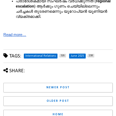
പ്രാദേശികമായി സംഘർഷം വർധിക്കുന്നത് (
regional 
escalation
) ആർക്കും ഗുണം ചെയ്യില്ലെന്നും 
ചർച്ചകൾ തുടരണമെന്നും യൂറോപ്യൻ യൂണിയൻ 
വ്യക്തമാക്കി.
Read more…
TAGS:
526
238
International Relations
June 2025
SHARE:
NEWER POST
OLDER POST
HOME