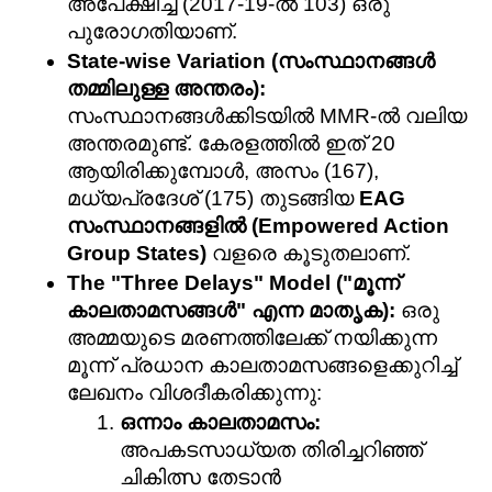
അപേക്ഷിച്ച് (2017-19-ൽ 103) ഒരു 
പുരോഗതിയാണ്.
State-wise Variation (സംസ്ഥാനങ്ങൾ 
തമ്മിലുള്ള അന്തരം):
സംസ്ഥാനങ്ങൾക്കിടയിൽ MMR-ൽ വലിയ 
അന്തരമുണ്ട്. കേരളത്തിൽ ഇത് 20 
ആയിരിക്കുമ്പോൾ, അസം (167), 
മധ്യപ്രദേശ് (175) തുടങ്ങിയ 
EAG 
സംസ്ഥാനങ്ങളിൽ (Empowered Action 
Group States)
 വളരെ കൂടുതലാണ്.
The "Three Delays" Model ("മൂന്ന് 
കാലതാമസങ്ങൾ" എന്ന മാതൃക):
 ഒരു 
അമ്മയുടെ മരണത്തിലേക്ക് നയിക്കുന്ന 
മൂന്ന് പ്രധാന കാലതാമസങ്ങളെക്കുറിച്ച് 
ലേഖനം വിശദീകരിക്കുന്നു:
ഒന്നാം കാലതാമസം:
അപകടസാധ്യത തിരിച്ചറിഞ്ഞ് 
ചികിത്സ തേടാൻ 