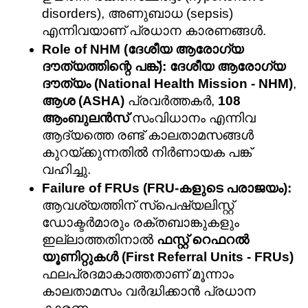
disorders), അണുബാധ (sepsis) 
എന്നിവയാണ് പ്രധാന കാരണങ്ങൾ.
Role of NHM (ദേശീയ ആരോഗ്യ 
ദൗത്യത്തിന്റെ പങ്ക്):
ദേശീയ ആരോഗ്യ 
ദൗത്യം (National Health Mission - NHM)
, 
ആശ (ASHA)
 പ്രവർത്തകർ, 
108 
ആംബുലൻസ്
 സംവിധാനം എന്നിവ 
ആദ്യത്തെ രണ്ട് കാലതാമസങ്ങൾ 
കുറയ്ക്കുന്നതിൽ നിർണായക പങ്ക് 
വഹിച്ചു.
Failure of FRUs (FRU-കളുടെ പരാജയം):
ആവശ്യത്തിന് സ്പെഷ്യലിസ്റ്റ് 
ഡോക്ടർമാരും രക്തബാങ്കുകളും 
ഇല്ലാത്തതിനാൽ 
ഫസ്റ്റ് റെഫറൽ 
യൂണിറ്റുകൾ (First Referral Units - FRUs)
ഫലപ്രദമാകാത്തതാണ് മൂന്നാം 
കാലതാമസം വർദ്ധിക്കാൻ പ്രധാന 