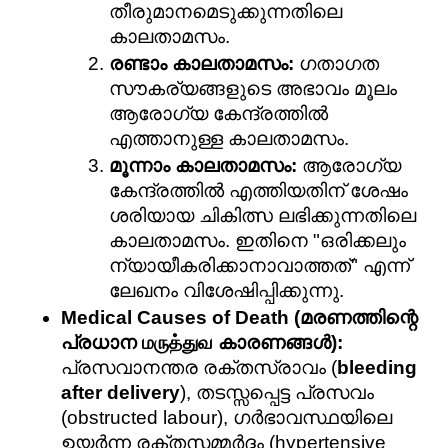
തീരുമാനമെടുക്കുന്നതിലെ 
കാലതാമസം.
രണ്ടാം കാലതാമസം:
 ഗതാഗത 
സൗകര്യങ്ങളുടെ അഭാവം മൂലം 
ആരോഗ്യ കേന്ദ്രത്തിൽ 
എത്താനുള്ള കാലതാമസം.
മൂന്നാം കാലതാമസം:
 ആരോഗ്യ 
കേന്ദ്രത്തിൽ എത്തിയതിന് ശേഷം 
ശരിയായ ചികിത്സ ലഭിക്കുന്നതിലെ 
കാലതാമസം. ഇതിനെ "ഒരിക്കലും 
ന്യായീകരിക്കാനാവാത്തത്" എന്ന് 
ലേഖനം വിശേഷിപ്പിക്കുന്നു.
Medical Causes of Death (മരണത്തിന്റെ 
പ്രധാന மருத்துவ കാരണങ്ങൾ):
പ്രസവാനന്തര രക്തസ്രാവം (
bleeding 
after delivery
), തടസ്സപ്പെട്ട പ്രസവം 
(obstructed labour), ഗർഭാവസ്ഥയിലെ 
ഉയർന്ന രക്തസമ്മർദ്ദം (hypertensive 