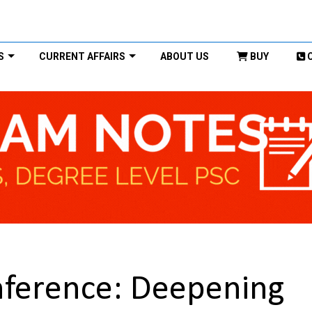
S
CURRENT AFFAIRS
ABOUT US
BUY
nference: Deepening