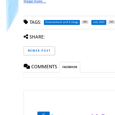
Read more…
TAGS:
489
245
Environment and Ecology
July 2025
SHARE:
NEWER POST
COMMENTS
FACEBOOK