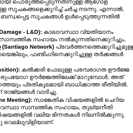
യി പൊരുത്തപ്പെടുന്നതിനുള്ള ആഗോള 
ള സൂചകങ്ങളെക്കുറിച്ച് ചർച്ച നടന്നു. എന്നാൽ, 
്ധപ്പെട്ട സൂചകങ്ങൾ ഉൾപ്പെടുത്തുന്നതിൽ 
Damage - L&D):
 കാലാവസ്ഥാ വ്യതിയാനം 
മൂലമുണ്ടാകുന്ന നഷ്ടങ്ങൾക്ക് സാമ്പത്തിക സഹായം നൽകുന്നതിനെക്കുറിച്ചും, 
റ്‌വർക്കിന്റെ (Santiago Network)
 പ്രവർത്തനത്തെക്കുറിച്ചുമുള്ള
്കിലും, ഫണ്ടിംഗിനെക്കുറിച്ചുള്ള തർക്കങ്ങൾ 
sition):
 കൽക്കരി പോലുള്ള പരമ്പരാഗത ഊർജ്ജ 
നരുപയോഗ ഊർജ്ജത്തിലേക്ക് മാറുമ്പോൾ, അത് 
െയും പ്രതികൂലമായി ബാധിക്കാത്ത രീതിയിൽ, 
 രാജ്യങ്ങൾ വാദിച്ചു.
e Meeting):
 സാങ്കേതിക വിഷയങ്ങളിൽ ചെറിയ 
ാവസ്ഥാ സാമ്പത്തിക സഹായം, തുല്യനീതി 
ിഷയങ്ങളിൽ വലിയ ഭിന്നതകൾ നിലനിൽക്കുന്നു. 
ു വെല്ലുവിളിയാണ്.