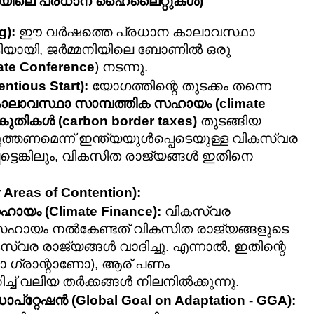
ർത്തയിലെ പ്രധാന ഹൈലൈറ്റുകൾ)
g):
 ഈ വർഷത്തെ പ്രധാന കാലാവസ്ഥാ 
നോടിയായി, ജർമ്മനിയിലെ ബോണിൽ ഒരു 
ate Conference
) നടന്നു.
ntious Start):
 യോഗത്തിന്റെ തുടക്കം തന്നെ 
ാലാവസ്ഥാ സാമ്പത്തിക സഹായം (climate 
തികൾ (carbon border taxes)
 തുടങ്ങിയ 
്തണമെന്ന് ഇന്ത്യയുൾപ്പെടെയുള്ള വികസ്വര 
്ടെങ്കിലും, വികസിത രാജ്യങ്ങൾ ഇതിനെ 
reas of Contention):
ായം (Climate Finance):
 വികസ്വര 
ക സഹായം നൽകേണ്ടത് വികസിത രാജ്യങ്ങളുടെ 
്വര രാജ്യങ്ങൾ വാദിച്ചു. എന്നാൽ, ഇതിന്റെ 
്രാന്റാണോ), ആര് പണം 
് വലിയ തർക്കങ്ങൾ നിലനിൽക്കുന്നു.
േഷൻ (Global Goal on Adaptation - GGA):