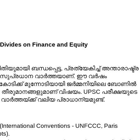
Divides on Finance and Equity
ിയുമായി ബന്ധപ്പെട്ട, പ്രത്യേകിച്ച് അന്താരാഷ്ട്ര 
ഒരു സുപ്രധാന വാർത്തയാണ്. ഈ വർഷം 
ഉച്ചകോടിക്ക് മുന്നോടിയായി ജർമ്മനിയിലെ ബോണിൽ 
ം തീരുമാനങ്ങളുമാണ് വിഷയം. UPSC പരീക്ഷയുടെ 
വാർത്തയ്ക്ക് വലിയ പ്രാധാന്യമുണ്ട്.
(International Conventions - UNFCCC, Paris 
ts).