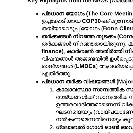
Key Highlights from the News (വാ
പ്രധാന യോഗം (The Core Meetin
ഉച്ചകോടിയായ 
COP30
-ക്ക് മുന്
തയ്യാറെടുപ്പ് യോഗം (
Bonn Clim
തർക്കങ്ങൾ നിറഞ്ഞ തുടക്കം (Conte
തർക്കങ്ങൾ നിറഞ്ഞതായിരുന്നു. 
ക
finance)
, 
കാർബൺ അതിർത്തി നികു
വിഷയങ്ങൾ അജണ്ടയിൽ ഉൾപ്പെടുത
രാജ്യങ്ങൾ (
LMDCs
) ആവശ്യപ്പെട
എതിർത്തു.
പ്രധാന തർക്ക വിഷയങ്ങൾ (Major A
കാലാവസ്ഥാ സാമ്പത്തിക സഹ
രാജ്യങ്ങൾക്ക് സാമ്പത്തി
ഉത്തരവാദിത്തമാണെന്ന് വികസ
ഘടനയെയും (വായ്പയാണോ ഗ
നൽകണമെന്നതിനെയും കുറിച്ച
ഗ്ലോബൽ ഗോൾ ഓൺ അഡാപ്റ്റ