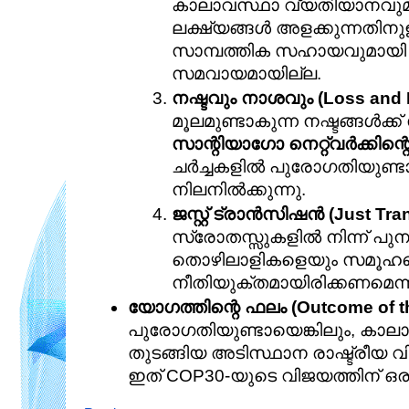
കാലാവസ്ഥാ വ്യതിയാനവുമാ
ലക്ഷ്യങ്ങൾ അളക്കുന്നതിനുള്
സാമ്പത്തിക സഹായവുമായി ബന
സമവായമായില്ല.
നഷ്ടവും നാശവും (Loss and 
സാന്റിയാഗോ നെറ്
ചർച്ചകളിൽ പുരോഗതിയുണ്ടായെങ
നിലനിൽക്കുന്നു.
ജസ്റ്റ് ട്രാൻസിഷൻ (Just Tran
സ്രോതസ്സുകളിൽ നിന്ന് പു
തൊഴിലാളികളെയും സമൂഹത്ത
നീതിയുക്തമായിരിക്കണമെന്ന്
യോഗത്തിന്റെ ഫലം (Outcome of th
പുരോഗതിയുണ്ടായെങ്കിലും, കാല
തുടങ്ങിയ അടിസ്ഥാന രാഷ്ട്രീയ വ
ഇത് COP30-യുടെ വിജയത്തിന് ഒര