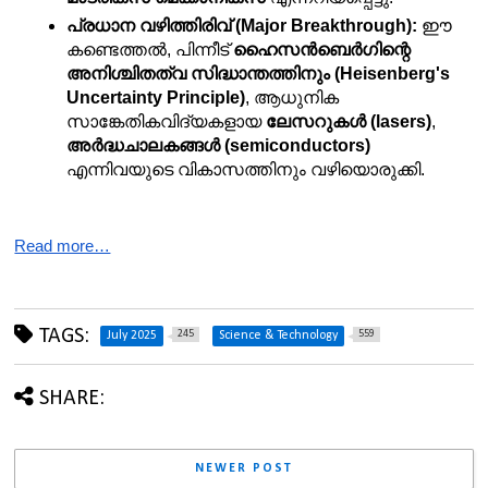
പ്രധാന വഴിത്തിരിവ് (Major Breakthrough):
 ഈ 
കണ്ടെത്തൽ, പിന്നീട് 
ഹൈസൻബെർഗിന്റെ 
അനിശ്ചിതത്വ സിദ്ധാന്തത്തിനും (Heisenberg's 
Uncertainty Principle)
, ആധുനിക 
സാങ്കേതികവിദ്യകളായ 
ലേസറുകൾ (lasers)
, 
അർദ്ധചാലകങ്ങൾ (semiconductors)
എന്നിവയുടെ വികാസത്തിനും വഴിയൊരുക്കി.
Read more…
TAGS:
245
559
July 2025
Science & Technology
SHARE:
NEWER POST