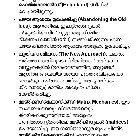
ഹെൽഗോലാൻഡ് (Helgoland)
 ദ്വീപിൽ 
വെച്ചായിരുന്നു.
പഴയ ആശയം ഉപേക്ഷിച്ചു (Abandoning the Old 
Idea):
 ആറ്റത്തിലെ ഇലക്ട്രോണുകൾ 
ന്യൂക്ലിയസിന് ചുറ്റും ഒരു നിശ്ചിത 
ഭ്രമണപഥത്തിൽ (orbit) സഞ്ചരിക്കുന്നു എന്ന 
പഴയ ക്ലാസിക്കൽ ആശയം അദ്ദേഹം ഉപേക്ഷിച്ചു.
പുതിയ സമീപനം (The New Approach):
 പകരം, 
പരീക്ഷണങ്ങളിലൂടെ നിരീക്ഷിക്കാൻ കഴിയുന്ന 
വസ്തുതകളിൽ (ഉദാഹരണത്തിന്, ആറ്റങ്ങൾ 
ആഗിരണം ചെയ്യുകയോ പുറത്തുവിടുകയോ 
ചെയ്യുന്ന പ്രകാശത്തിന്റെ ആവൃത്തിയും 
തീവ്രതയും) മാത്രം അദ്ദേഹം ശ്രദ്ധ 
കേന്ദ്രീകരിച്ചു.
മാട്രിക്സ് മെക്കാനിക്സ് (Matrix Mechanics):
 ഈ 
സംഖ്യകളെയും വിവരങ്ങളെയും 
ക്രമീകരിക്കുന്നതിനായി അദ്ദേഹം 
ഗണിതശാസ്ത്രത്തിലെ 
മാട്രിക്സുകൾ (matrices)
ഉപയോഗിച്ചു. ഈ ഗണിതശാസ്ത്ര രൂപം പിന്നീട് 
മാട്രിക്സ് മെക്കാനിക്സ്
 എന്നറിയപ്പെട്ടു.