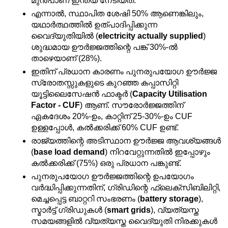
മുൻപാണ് ഇന്ത്യ നേടിയത്.
എന്നാൽ, സ്ഥാപിത ശേഷി 50% ആണെങ്കിലും, 
യഥാർത്ഥത്തിൽ ഉത്പാദിപ്പിക്കുന്ന 
വൈദ്യുതിയിൽ (
electricity actually supplied
) 
ശുദ്ധമായ ഊർജ്ജത്തിന്റെ പങ്ക് 30%-ൽ 
താഴെയാണ് (28%).
ഇതിന് പ്രധാന കാരണം പുനരുപയോഗ ഊർജ്ജ 
സ്രോതസ്സുകളുടെ കുറഞ്ഞ കപ്പാസിറ്റി 
യൂട്ടിലൈസേഷൻ ഫാക്ടർ (
Capacity Utilisation 
Factor - CUF
) ആണ്. സൗരോർജ്ജത്തിന് 
ഏകദേശം 20%-ഉം, കാറ്റിന് 25-30%-ഉം CUF 
ഉള്ളപ്പോൾ, കൽക്കരിക്ക് 60% CUF ഉണ്ട്.
രാജ്യത്തിന്റെ അടിസ്ഥാന ഊർജ്ജ ആവശ്യങ്ങൾ 
(
base load demand
) നിറവേറ്റുന്നതിൽ ഇപ്പോഴും 
കൽക്കരിക്ക് (75%) ഒരു പ്രധാന പങ്കുണ്ട്.
പുനരുപയോഗ ഊർജ്ജത്തിന്റെ ഉപയോഗം 
വർദ്ധിപ്പിക്കുന്നതിന്, ഗ്രിഡിന്റെ ഫ്ലെക്സിബിലിറ്റി, 
മെച്ചപ്പെട്ട ബാറ്ററി സംഭരണം (
battery storage
), 
സ്മാർട്ട് ഗ്രിഡുകൾ (
smart grids
), വ്യത്യസ്ത 
സമയങ്ങളിൽ വ്യത്യസ്ത വൈദ്യുതി നിരക്കുകൾ 