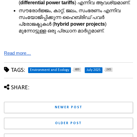
(
differential power tariffs
) എന്നിവ ആവശ്യമാണ്.
സൗരോർജ്ജം, കാറ്റ്, ജലം, സംഭരണം എന്നിവ 
സംയോജിപ്പിക്കുന്ന ഹൈബ്രിഡ് പവർ 
പ്രോജക്ടുകൾ (
hybrid power projects
) 
മുന്നോട്ടുള്ള ഒരു പ്രധാന മാർഗ്ഗമാണ്.
Read more…
TAGS:
489
245
Environment and Ecology
July 2025
SHARE:
NEWER POST
OLDER POST