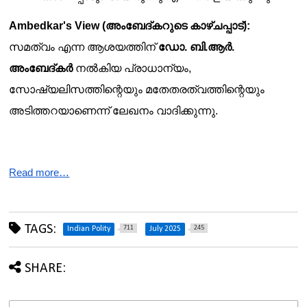
Ambedkar's View (അംബേദ്കറുടെ കാഴ്ചപ്പാട്):
സമത്വം എന്ന ആശയത്തിന് 
ഡോ. ബി.ആർ. 
അംബേദ്കർ
 നൽകിയ പ്രാധാന്യം, 
സോഷ്യലിസത്തിന്റെയും മതേതരത്വത്തിന്റെയും 
അടിത്തറയാണെന്ന് ലേഖനം വാദിക്കുന്നു.
Read more…
TAGS:
711
245
Indian Polity
July 2025
SHARE: