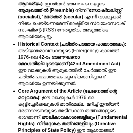
ആവശ്യം):
 ഇന്ത്യൻ ഭരണഘടനയുടെ 
ആമുഖത്തിൽ (Preamble)
 നിന്ന് 
'സോഷ്യലിസ്റ്റ്' 
(socialist)
, 
'മതേതര' (secular)
 എന്നീ വാക്കുകൾ 
നീക്കം ചെയ്യണമെന്ന് രാഷ്ട്രീയ സ്വയംസേവക് 
സംഘിന്റെ (RSS) നേതൃത്വം അടുത്തിടെ 
ആവശ്യപ്പെട്ടു.
Historical Context (ചരിത്രപരമായ പശ്ചാത്തലം):
അടിയന്തരാവസ്ഥയുടെ (Emergency) കാലത്ത്, 
1976-ലെ 
42-ാം ഭരണഘടനാ 
ഭേദഗതിയിലൂടെയാണ് (42nd Amendment Act)
ഈ വാക്കുകൾ ആമുഖത്തിൽ ചേർത്തത്. ഈ 
ചരിത്ര പശ്ചാത്തലം ചൂണ്ടിക്കാണിച്ചാണ് 
ആവശ്യം ഉന്നയിക്കുന്നത്.
Core Argument of the Article (ലേഖനത്തിന്റെ 
മറുവാദം):
 ഈ വാക്കുകൾ 1976-ലെ 
കൂട്ടിച്ചേർക്കലുകൾ മാത്രമല്ല, മറിച്ച് ഇന്ത്യൻ 
ഭരണഘടനയുടെ അടിസ്ഥാന തത്വങ്ങളുടെ 
ഭാഗമാണ്. 
മൗലികാവകാശങ്ങളിലും (Fundamental 
Rights)
, 
നിർദ്ദേശക തത്വങ്ങളിലും (Directive 
Principles of State Policy)
 ഈ ആശയങ്ങൾ 