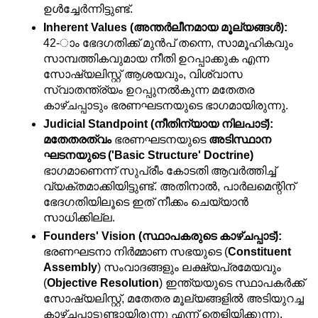
ഉൾച്ചേർന്നിട്ടുണ്ട്.
Inherent Values (അന്തർലീനമായ മൂല്യങ്ങൾ):
42-ാം ഭേദഗതിക്ക് മുൻപ് തന്നെ, സാമൂഹികവും 
സാമ്പത്തികവുമായ നീതി ഉറപ്പാക്കുക എന്ന 
സോഷ്യലിസ്റ്റ് ആശയവും, വിശ്വാസ 
സ്വാതന്ത്ര്യം ഉറപ്പുനൽകുന്ന മതേതര 
കാഴ്ചപ്പാടും ഭരണഘടനയുടെ ഭാഗമായിരുന്നു.
Judicial Standpoint (നീതിന്യായ നിലപാട്):
മതേതരത്വം
 ഭരണഘടനയുടെ 
അടിസ്ഥാന 
ഘടനയുടെ ('Basic Structure' Doctrine)
ഭാഗമാണെന്ന് സുപ്രീം കോടതി ആവർത്തിച്ച് 
വ്യക്തമാക്കിയിട്ടുണ്ട്. അതിനാൽ, പാർലമെന്റിന് 
ഭേദഗതിയിലൂടെ ഇത് നീക്കം ചെയ്യാൻ 
സാധിക്കില്ല.
Founders' Vision (സ്ഥാപകരുടെ കാഴ്ചപ്പാട്):
ഭരണഘടനാ നിർമ്മാണ സഭയുടെ (
Constituent 
Assembly
) സംവാദങ്ങളും ലക്ഷ്യപ്രമേയവും 
(
Objective Resolution
) ഇന്ത്യയുടെ സ്ഥാപകർക്ക് 
സോഷ്യലിസ്റ്റ്, മതേതര മൂല്യങ്ങളിൽ അടിയുറച്ച 
കാഴ്ചപ്പാടുണ്ടായിരുന്നു എന്ന് തെളിയിക്കുന്നു.