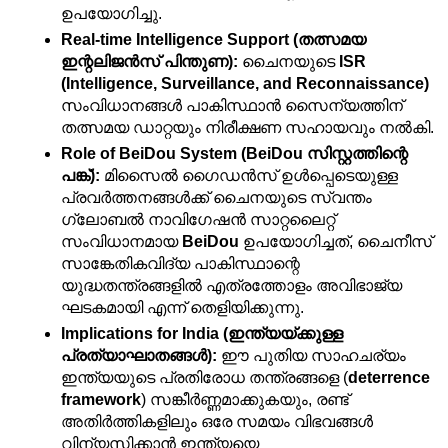
ഉപയോഗിച്ചു.
Real-time Intelligence Support (തത്സമയ 
ഇന്റലിജൻസ് പിന്തുണ):
 ചൈനയുടെ 
ISR 
(Intelligence, Surveillance, and Reconnaissance)
സംവിധാനങ്ങൾ പാകിസ്ഥാൻ സൈന്യത്തിന് 
തത്സമയ ഡാറ്റയും നിരീക്ഷണ സഹായവും നൽകി.
Role of BeiDou System (BeiDou സിസ്റ്റത്തിന്റെ 
പങ്ക്):
 മിസൈൽ ഗൈഡൻസ് ഉൾപ്പെടെയുള്ള 
പ്രവർത്തനങ്ങൾക്ക് ചൈനയുടെ സ്വന്തം 
ഗ്ലോബൽ നാവിഗേഷൻ സാറ്റലൈറ്റ് 
സംവിധാനമായ 
BeiDou
 ഉപയോഗിച്ചത്, ചൈനീസ് 
സാങ്കേതികവിദ്യ പാകിസ്ഥാന്റെ 
യുദ്ധതന്ത്രങ്ങളിൽ എത്രത്തോളം അവിഭാജ്യ 
ഘടകമായി എന്ന് തെളിയിക്കുന്നു.
Implications for India (ഇന്ത്യയ്ക്കുള്ള 
പ്രത്യാഘാതങ്ങൾ):
 ഈ പുതിയ സാഹചര്യം 
ഇന്ത്യയുടെ പ്രതിരോധ തന്ത്രങ്ങളെ (
deterrence 
framework
) സങ്കീർണ്ണമാക്കുകയും, രണ്ട് 
അതിർത്തികളിലും ഒരേ സമയം വിഭവങ്ങൾ 
വിന്യസിക്കാൻ ഇന്ത്യയെ 