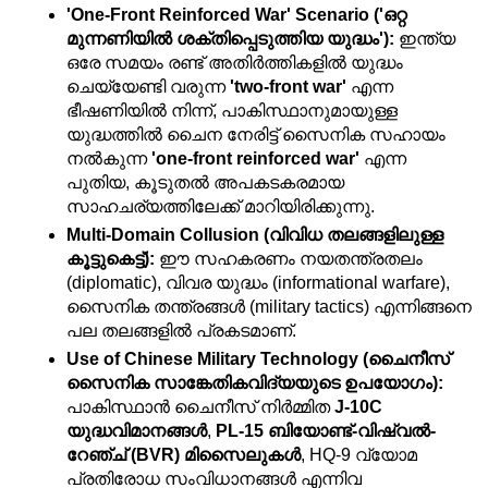
'One-Front Reinforced War' Scenario ('ഒറ്റ 
മുന്നണിയിൽ ശക്തിപ്പെടുത്തിയ യുദ്ധം'):
 ഇന്ത്യ 
ഒരേ സമയം രണ്ട് അതിർത്തികളിൽ യുദ്ധം 
ചെയ്യേണ്ടി വരുന്ന 
'two-front war'
 എന്ന 
ഭീഷണിയിൽ നിന്ന്, പാകിസ്ഥാനുമായുള്ള 
യുദ്ധത്തിൽ ചൈന നേരിട്ട് സൈനിക സഹായം 
നൽകുന്ന 
'one-front reinforced war'
 എന്ന 
പുതിയ, കൂടുതൽ അപകടകരമായ 
സാഹചര്യത്തിലേക്ക് മാറിയിരിക്കുന്നു.
Multi-Domain Collusion (വിവിധ തലങ്ങളിലുള്ള 
കൂട്ടുകെട്ട്):
 ഈ സഹകരണം നയതന്ത്രതലം 
(diplomatic), വിവര യുദ്ധം (informational warfare), 
സൈനിക തന്ത്രങ്ങൾ (military tactics) എന്നിങ്ങനെ 
പല തലങ്ങളിൽ പ്രകടമാണ്.
Use of Chinese Military Technology (ചൈനീസ് 
സൈനിക സാങ്കേതികവിദ്യയുടെ ഉപയോഗം):
പാകിസ്ഥാൻ ചൈനീസ് നിർമ്മിത 
J-10C 
യുദ്ധവിമാനങ്ങൾ
, 
PL-15 ബിയോണ്ട്-വിഷ്വൽ-
റേഞ്ച് (BVR) മിസൈലുകൾ
, HQ-9 വ്യോമ 
പ്രതിരോധ സംവിധാനങ്ങൾ എന്നിവ 