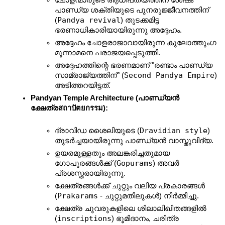
ചോളന്മാരുടെ ആധിപത്യത്തിന് ശേഷം 
പാണ്ഡ്യ ശക്തിയുടെ പുനരുജ്ജീവനത്തിന് 
Pandya revival
(
) തുടക്കമിട്ട 
ഭരണാധികാരിയായിരുന്നു അദ്ദേഹം.
അദ്ദേഹം ചോളരാജാവായിരുന്ന കുലോത്തുംഗ 
മൂന്നാമനെ പരാജയപ്പെടുത്തി.
അദ്ദേഹത്തിന്റെ ഭരണമാണ് "രണ്ടാം പാണ്ഡ്യ 
Second Pandya Empire
സാമ്രാജ്യത്തിന്" (
) 
അടിത്തറയിട്ടത്.
Pandyan Temple Architecture (പാണ്ഡ്യൻ 
ക്ഷേത്രสถาปัตยกรรม):
Dravidian style
ദ്രാവിഡ ശൈലിയുടെ (
) 
തുടർച്ചയായിരുന്നു പാണ്ഡ്യൻ വാസ്തുവിദ്യ.
ഉയരമുള്ളതും അലങ്കരിച്ചതുമായ 
Gopurams
ഗോപുരങ്ങൾക്ക് (
) അവർ 
പ്രശസ്തരായിരുന്നു.
ക്ഷേത്രങ്ങൾക്ക് ചുറ്റും വലിയ പ്രകാരങ്ങൾ 
Prakarams
(
 - ചുറ്റുമതിലുകൾ) നിർമ്മിച്ചു.
ക്ഷേത്ര ചുവരുകളിലെ ശിലാലിഖിതങ്ങളിൽ 
inscriptions
(
) ഭൂമിദാനം, ചരിത്ര 