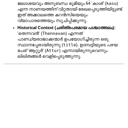
kasu
ജലാശയവും അനുബന്ധ ഭൂമിയും 64 'കാശ്' (
) 
എന്ന നാണയത്തിന് വിറ്റതായി രേഖപ്പെടുത്തിയിട്ടുണ്ട്. 
ഇത് അക്കാലത്തെ കറൻസിയെയും 
വ്യാപാരത്തെയും സൂചിപ്പിക്കുന്നു.
Historical Context (ചരിത്രപരമായ പശ്ചാത്തലം):
Thennavan
'തെന്നവൻ' (
) എന്നത് 
പാണ്ഡ്യരാജാക്കന്മാർ ഉപയോഗിച്ചിരുന്ന ഒരു 
title
സ്ഥാനപ്പേരായിരുന്നു (
). ഉദമ്പട്ടിയുടെ പഴയ 
Attur
പേര് 'ആറ്റൂർ' (
) എന്നായിരുന്നുവെന്നും 
ലിഖിതങ്ങൾ വെളിപ്പെടുത്തുന്നു.