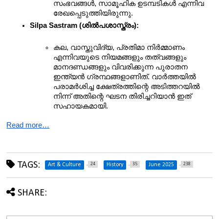
സംഭവങ്ങൾ, സാമൂഹിക ഉടമ്പടികൾ എന്നിവ 
രേഖപ്പെടുത്തിയിരുന്നു.
Silpa Sastram (ശിൽപശാസ്ത്രം):
കല, വാസ്തുവിദ്യ, പ്രതിമാ നിർമ്മാണം 
എന്നിവയുടെ നിയമങ്ങളും തത്വങ്ങളും 
മാനദണ്ഡങ്ങളും വിവരിക്കുന്ന പുരാതന 
ഇന്ത്യൻ ഗ്രന്ഥങ്ങളാണിത്. വാർത്തയിൽ 
പരാമർശിച്ച ക്ഷേത്രത്തിന്റെ അടിത്തറയിൽ 
നിന്ന് അതിന്റെ ഘടന തിരിച്ചറിയാൻ ഇത് 
സഹായകമായി.
Read more…
TAGS:
24
35
238
Art & Culture
History
June 2025
SHARE: