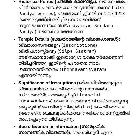
Historical Period (ചരിത്ര കാലഘട്ടം):
 ഈ ക്ഷേത്രം 
Later 
പിൽക്കാല പാണ്ഡ്യ കാലഘട്ടത്തിലേതാണ് (
Pandya period
), പ്രത്യേകിച്ചു് ക്രി.വ. 1217-1218 
കാലഘട്ടത്തിൽ ഭരിച്ചിരുന്ന മാരവർമ്മൻ 
Maravarman Sundara 
സുന്ദരപാണ്ഡ്യന്റെ (
Pandya
) ഭരണകാലത്തേതാണ്.
Temple Details (ക്ഷേത്രത്തിന്റെ വിശദാംശങ്ങൾ):
inscriptions
ശിലാശാസനങ്ങളും (
) 
Silpa Sastram
ശിൽപശാസ്ത്രവും (
) 
അടിസ്ഥാനമാക്കി ഇതൊരു ശിവക്ഷേത്രമാണെന്ന് 
തിരിച്ചറിഞ്ഞു. ഇതിന്റെ പുരാതന നാമം 
Thennavanisvaram
'തെന്നവാനീശ്വരം' (
) 
എന്നായിരുന്നു.
Significance of Inscriptions (ശിലാലിഖിതങ്ങളുടെ 
പ്രാധാന്യം):
 ക്ഷേത്രത്തിന്റെ സാമ്പത്തിക 
financial 
സ്വാതന്ത്ര്യത്തെക്കുറിച്ച് (
independence
) ശിലാലിഖിതങ്ങൾ വ്യക്തമാക്കുന്നു. 
tax
ഒരു ഭൂമിയിടപാടിന്റെ നികുതി (
) ക്ഷേത്രത്തിലെ 
ദൈനംദിന ചെലവുകൾക്കായി നൽകണമെന്ന് ഇതിൽ 
രേഖപ്പെടുത്തിയിരിക്കുന്നു.
Socio-Economic Information (സാമൂഹിക-
സാമ്പത്തിക വിവരങ്ങൾ):
 'നാഗൻകുടി' എന്ന 