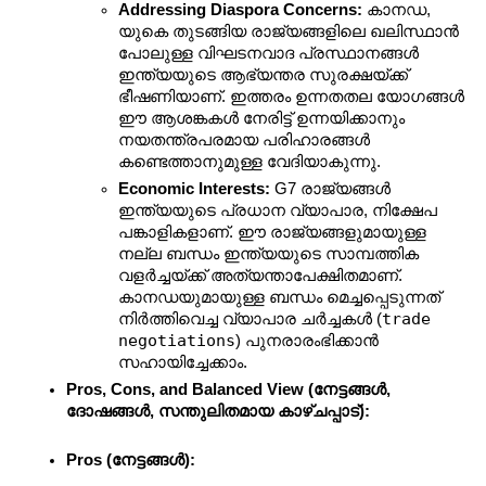
Addressing Diaspora Concerns:
 കാനഡ, 
യുകെ തുടങ്ങിയ രാജ്യങ്ങളിലെ ഖലിസ്ഥാൻ 
പോലുള്ള വിഘടനവാദ പ്രസ്ഥാനങ്ങൾ 
ഇന്ത്യയുടെ ആഭ്യന്തര സുരക്ഷയ്ക്ക് 
ഭീഷണിയാണ്. ഇത്തരം ഉന്നതതല യോഗങ്ങൾ 
ഈ ആശങ്കകൾ നേരിട്ട് ഉന്നയിക്കാനും 
നയതന്ത്രപരമായ പരിഹാരങ്ങൾ 
കണ്ടെത്താനുമുള്ള വേദിയാകുന്നു.
Economic Interests:
 G7 രാജ്യങ്ങൾ 
ഇന്ത്യയുടെ പ്രധാന വ്യാപാര, നിക്ഷേപ 
പങ്കാളികളാണ്. ഈ രാജ്യങ്ങളുമായുള്ള 
നല്ല ബന്ധം ഇന്ത്യയുടെ സാമ്പത്തിക 
വളർച്ചയ്ക്ക് അത്യന്താപേക്ഷിതമാണ്. 
കാനഡയുമായുള്ള ബന്ധം മെച്ചപ്പെടുന്നത് 
trade 
നിർത്തിവെച്ച വ്യാപാര ചർച്ചകൾ (
negotiations
) പുനരാരംഭിക്കാൻ 
സഹായിച്ചേക്കാം.
Pros, Cons, and Balanced View (നേട്ടങ്ങൾ, 
ദോഷങ്ങൾ, സന്തുലിതമായ കാഴ്ചപ്പാട്):
Pros (നേട്ടങ്ങൾ):