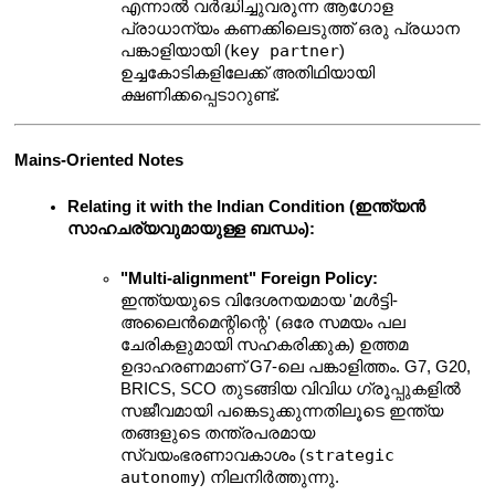
എന്നാൽ വർദ്ധിച്ചുവരുന്ന ആഗോള 
പ്രാധാന്യം കണക്കിലെടുത്ത് ഒരു പ്രധാന 
key partner
പങ്കാളിയായി (
) 
ഉച്ചകോടികളിലേക്ക് അതിഥിയായി 
ക്ഷണിക്കപ്പെടാറുണ്ട്.
Mains-Oriented Notes
Relating it with the Indian Condition (ഇന്ത്യൻ 
സാഹചര്യവുമായുള്ള ബന്ധം):
"Multi-alignment" Foreign Policy:
ഇന്ത്യയുടെ വിദേശനയമായ 'മൾട്ടി-
അലൈൻമെന്റിന്റെ' (ഒരേ സമയം പല 
ചേരികളുമായി സഹകരിക്കുക) ഉത്തമ 
ഉദാഹരണമാണ് G7-ലെ പങ്കാളിത്തം. G7, G20, 
BRICS, SCO തുടങ്ങിയ വിവിധ ഗ്രൂപ്പുകളിൽ 
സജീവമായി പങ്കെടുക്കുന്നതിലൂടെ ഇന്ത്യ 
തങ്ങളുടെ തന്ത്രപരമായ 
strategic 
സ്വയംഭരണാവകാശം (
autonomy
) നിലനിർത്തുന്നു.