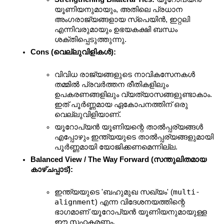
യൂണിയനുമായും, അതിലെ പ്രധാന 
അംഗരാജ്യങ്ങളായ സ്പെയിൻ, ഇറ്റലി 
എന്നിവരുമായും ഉഭയകക്ഷി ബന്ധം 
ശക്തിപ്പെടുത്തുന്നു.
Cons (വെല്ലുവിളികൾ):
വിവിധ രാജ്യങ്ങളുടെ നാവികസേനകൾ 
തമ്മിൽ പ്രവർത്തന രീതികളിലും 
ഉപകരണങ്ങളിലും വ്യത്യാസങ്ങളുണ്ടാകാം. 
ഇത് പൂർണ്ണമായ ഏകോപനത്തിന് ഒരു 
വെല്ലുവിളിയാണ്.
യൂറോപ്യൻ യൂണിയന്റെ താൽപ്പര്യങ്ങൾ 
എപ്പോഴും ഇന്ത്യയുടെ താൽപ്പര്യങ്ങളുമായി 
പൂർണ്ണമായി യോജിക്കണമെന്നില്ല.
Balanced View / The Way Forward (സന്തുലിതമായ 
കാഴ്ചപ്പാട്):
multi-
ഇന്ത്യയുടെ 'ബഹുമുഖ സഖ്യം' (
alignment
) എന്ന വിദേശനയത്തിന്റെ 
ഭാഗമാണ് യൂറോപ്യൻ യൂണിയനുമായുള്ള 
ഈ സഹകരണം.