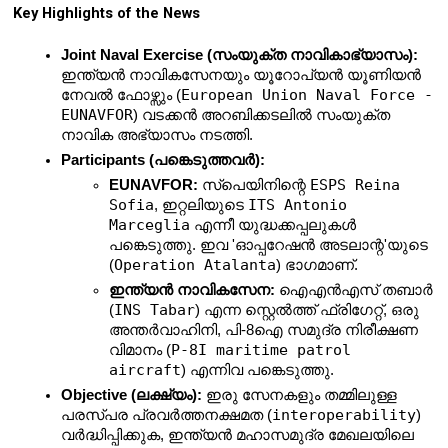
Key Highlights of the News
Joint Naval Exercise (സംയുക്ത നാവികാഭ്യാസം):
ഇന്ത്യൻ നാവികസേനയും യൂറോപ്യൻ യൂണിയൻ 
European Union Naval Force - 
നേവൽ ഫോഴ്സും (
EUNAVFOR
) വടക്കൻ അറബിക്കടലിൽ സംയുക്ത 
നാവിക അഭ്യാസം നടത്തി.
Participants (പങ്കെടുത്തവർ):
ESPS Reina 
EUNAVFOR:
 സ്പെയിനിന്റെ 
Sofia
ITS Antonio 
, ഇറ്റലിയുടെ 
Marceglia
 എന്നീ യുദ്ധക്കപ്പലുകൾ 
പങ്കെടുത്തു. ഇവ 'ഓപ്പറേഷൻ അടലാന്റ'യുടെ 
Operation Atalanta
(
) ഭാഗമാണ്.
ഇന്ത്യൻ നാവികസേന:
 ഐഎൻഎസ് തബാർ 
INS Tabar
(
) എന്ന സ്റ്റെൽത്ത് ഫ്രിഗേറ്റ്, ഒരു 
അന്തർവാഹിനി, പി-8ഐ സമുദ്ര നിരീക്ഷണ 
P-8I maritime patrol 
വിമാനം (
aircraft
) എന്നിവ പങ്കെടുത്തു.
Objective (ലക്ഷ്യം):
 ഇരു സേനകളും തമ്മിലുള്ള 
interoperability
പരസ്പര പ്രവർത്തനക്ഷമത (
) 
വർദ്ധിപ്പിക്കുക, ഇന്ത്യൻ മഹാസമുദ്ര മേഖലയിലെ 