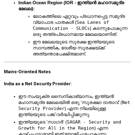
Indian Ocean Region (IOR - ഇന്ത്യൻ മഹാസമുദ്ര 
മേഖല):
ലോകത്തിലെ ഏറ്റവും പ്രധാനപ്പെട്ട സമുദ്ര 
Sea Lanes of 
വ്യാപാര പാതകൾ (
Communication - SLOCs
) കടന്നുപോകുന്ന 
ഒരു തന്ത്രപ്രധാനമായ മേഖലയാണിത്.
ഈ മേഖലയുടെ സുരക്ഷ ഇന്ത്യയുടെ 
സാമ്പത്തിക, ദേശീയ സുരക്ഷയ്ക്ക് 
അത്യന്താപേക്ഷിതമാണ്.
Mains-Oriented Notes
India as a Net Security Provider:
ഈ സംയുക്ത സൈനികാഭ്യാസം, ഇന്ത്യൻ 
Net 
മഹാസമുദ്ര മേഖലയിൽ ഒരു 'സുരക്ഷാ ദാതാവ്' (
Security Provider
) എന്ന നിലയിലുള്ള 
ഇന്ത്യയുടെ പങ്ക് വർദ്ധിപ്പിക്കുന്നു.
SAGAR - Security and 
ഇന്ത്യയുടെ 'സാഗർ' (
Growth for All in the Region
) എന്ന 
കാഴ്ചപ്പാടുമായി ഇത് യോജിച്ചുപോകുന്നു.