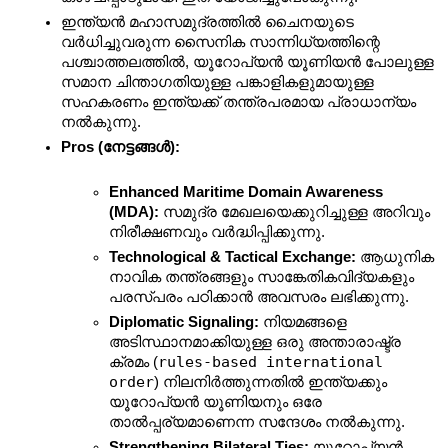
ഇന്ത്യൻ മഹാസമുദ്രത്തിൽ ചൈനയുടെ 
വർധിച്ചുവരുന്ന സൈനിക സാന്നിധ്യത്തിന്റെ 
പശ്ചാത്തലത്തിൽ, യൂറോപ്യൻ യൂണിയൻ പോലുള്ള 
സമാന ചിന്താഗതിയുള്ള പങ്കാളികളുമായുള്ള 
സഹകരണം ഇന്ത്യക്ക് തന്ത്രപരമായ പ്രാധാന്യം 
നൽകുന്നു.
Pros (നേട്ടങ്ങൾ):
Enhanced Maritime Domain Awareness 
(MDA):
 സമുദ്ര മേഖലയെക്കുറിച്ചുള്ള അറിവും 
നിരീക്ഷണവും വർദ്ധിപ്പിക്കുന്നു.
Technological & Tactical Exchange:
 ആധുനിക 
നാവിക തന്ത്രങ്ങളും സാങ്കേതികവിദ്യകളും 
പരസ്പരം പഠിക്കാൻ അവസരം ലഭിക്കുന്നു.
Diplomatic Signaling:
 നിയമങ്ങളെ 
അടിസ്ഥാനമാക്കിയുള്ള ഒരു അന്താരാഷ്ട്ര 
rules-based international 
ക്രമം (
order
) നിലനിർത്തുന്നതിൽ ഇന്ത്യക്കും 
യൂറോപ്യൻ യൂണിയനും ഒരേ 
താൽപ്പര്യമാണെന്ന സന്ദേശം നൽകുന്നു.
Strengthening Bilateral Ties:
 യൂറോപ്യൻ 