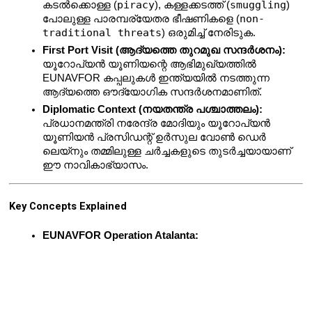
piracy
smuggling
കടൽക്കൊള്ള (
), കള്ളക്കടത്ത് (
) 
non-
പോലുള്ള പാരമ്പര്യേതര ഭീഷണികളെ (
traditional threats
) ഒരുമിച്ച് നേരിടുക.
First Port Visit (ആദ്യത്തെ തുറമുഖ സന്ദർശനം):
യൂറോപ്യൻ യൂണിയന്റെ ആഭിമുഖ്യത്തിൽ 
EUNAVFOR കപ്പലുകൾ ഇന്ത്യയിൽ നടത്തുന്ന 
ആദ്യത്തെ ഔദ്യോഗിക സന്ദർശനമാണിത്.
Diplomatic Context (നയതന്ത്ര പശ്ചാത്തലം):
പ്രധാനമന്ത്രി നരേന്ദ്ര മോദിയും യൂറോപ്യൻ 
യൂണിയൻ പ്രസിഡന്റ് ഉർസുല വോൺ ഡെർ 
ലെയ്നും തമ്മിലുള്ള ചർച്ചകളുടെ തുടർച്ചയായാണ് 
ഈ നാവികാഭ്യാസം.
Key Concepts Explained
EUNAVFOR Operation Atalanta: