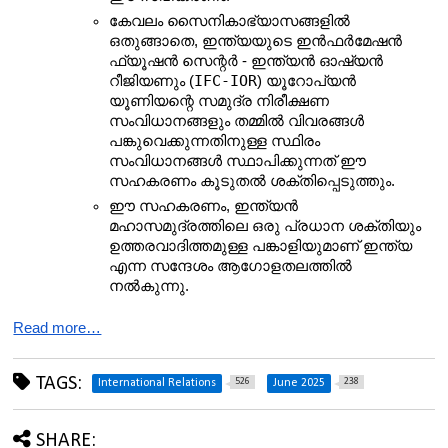
കേവലം സൈനികാഭ്യാസങ്ങളിൽ 
ഒതുങ്ങാതെ, ഇന്ത്യയുടെ ഇൻഫർമേഷൻ 
ഫ്യൂഷൻ സെന്റർ - ഇന്ത്യൻ ഓഷ്യൻ 
IFC-IOR
റീജിയണും (
) യൂറോപ്യൻ 
യൂണിയന്റെ സമുദ്ര നിരീക്ഷണ 
സംവിധാനങ്ങളും തമ്മിൽ വിവരങ്ങൾ 
പങ്കുവെക്കുന്നതിനുള്ള സ്ഥിരം 
സംവിധാനങ്ങൾ സ്ഥാപിക്കുന്നത് ഈ 
സഹകരണം കൂടുതൽ ശക്തിപ്പെടുത്തും.
ഈ സഹകരണം, ഇന്ത്യൻ 
മഹാസമുദ്രത്തിലെ ഒരു പ്രധാന ശക്തിയും 
ഉത്തരവാദിത്തമുള്ള പങ്കാളിയുമാണ് ഇന്ത്യ 
എന്ന സന്ദേശം ആഗോളതലത്തിൽ 
നൽകുന്നു.
Read more…
TAGS:
526
238
International Relations
June 2025
SHARE: