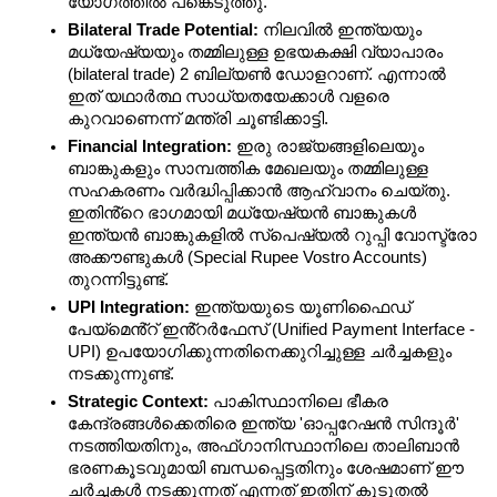
യോഗത്തിൽ പങ്കെടുത്തു.
Bilateral Trade Potential:
 നിലവിൽ ഇന്ത്യയും 
മധ്യേഷ്യയും തമ്മിലുള്ള ഉഭയകക്ഷി വ്യാപാരം 
(bilateral trade) 2 ബില്യൺ ഡോളറാണ്. എന്നാൽ 
ഇത് യഥാർത്ഥ സാധ്യതയേക്കാൾ വളരെ 
കുറവാണെന്ന് മന്ത്രി ചൂണ്ടിക്കാട്ടി.
Financial Integration:
 ഇരു രാജ്യങ്ങളിലെയും 
ബാങ്കുകളും സാമ്പത്തിക മേഖലയും തമ്മിലുള്ള 
സഹകരണം വർദ്ധിപ്പിക്കാൻ ആഹ്വാനം ചെയ്തു. 
ഇതിൻ്റെ ഭാഗമായി മധ്യേഷ്യൻ ബാങ്കുകൾ 
ഇന്ത്യൻ ബാങ്കുകളിൽ സ്പെഷ്യൽ റുപ്പി വോസ്ട്രോ 
അക്കൗണ്ടുകൾ (Special Rupee Vostro Accounts) 
തുറന്നിട്ടുണ്ട്.
UPI Integration:
 ഇന്ത്യയുടെ യൂണിഫൈഡ് 
പേയ്‌മെൻ്റ് ഇൻ്റർഫേസ് (Unified Payment Interface - 
UPI) ഉപയോഗിക്കുന്നതിനെക്കുറിച്ചുള്ള ചർച്ചകളും 
നടക്കുന്നുണ്ട്.
Strategic Context:
 പാകിസ്ഥാനിലെ ഭീകര 
കേന്ദ്രങ്ങൾക്കെതിരെ ഇന്ത്യ 'ഓപ്പറേഷൻ സിന്ദൂർ' 
നടത്തിയതിനും, അഫ്ഗാനിസ്ഥാനിലെ താലിബാൻ 
ഭരണകൂടവുമായി ബന്ധപ്പെട്ടതിനും ശേഷമാണ് ഈ 
ചർച്ചകൾ നടക്കുന്നത് എന്നത് ഇതിന് കൂടുതൽ 