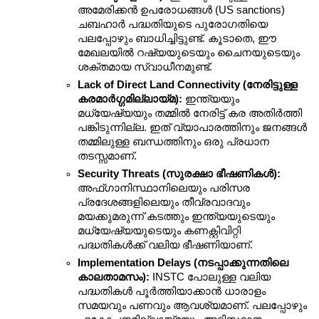
അമേരിക്കൻ ഉപരോധങ്ങൾ (US sanctions) 
ചബഹാർ പദ്ധതിയുടെ പുരോഗതിയെ 
പലപ്പോഴും ബാധിച്ചിട്ടുണ്ട്. കൂടാതെ, ഈ 
മേഖലയിൽ റഷ്യയുടെയും ചൈനയുടെയും 
ശക്തമായ സ്വാധീനമുണ്ട്.
Lack of Direct Land Connectivity (നേരിട്ടുള്ള 
കരമാർഗ്ഗമില്ലായ്മ):
 ഇന്ത്യയും 
മധ്യേഷ്യയും തമ്മിൽ നേരിട്ട് കര അതിർത്തി 
പങ്കിടുന്നില്ല. ഇത് വ്യാപാരത്തിനും ജനങ്ങൾ 
തമ്മിലുള്ള ബന്ധത്തിനും ഒരു പ്രധാന 
തടസ്സമാണ്.
Security Threats (സുരക്ഷാ ഭീഷണികൾ):
അഫ്ഗാനിസ്ഥാനിലെയും പരിസര 
പ്രദേശങ്ങളിലെയും തീവ്രവാദവും 
മയക്കുമരുന്ന് കടത്തും ഇന്ത്യയുടെയും 
മധ്യേഷ്യയുടെയും കണക്റ്റിവിറ്റി 
പദ്ധതികൾക്ക് വലിയ ഭീഷണിയാണ്.
Implementation Delays (നടപ്പാക്കുന്നതിലെ 
കാലതാമസം):
 INSTC പോലുള്ള വലിയ 
പദ്ധതികൾ പൂർത്തിയാക്കാൻ ധാരാളം 
സമയവും പണവും ആവശ്യമാണ്. പലപ്പോഴും 