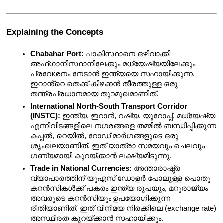
Explaining the Concepts
Chabahar Port:
 പാകിസ്ഥാനെ ഒഴിവാക്കി 
അഫ്ഗാനിസ്ഥാനിലേക്കും മധ്യേഷ്യയിലേക്കും 
പ്രവേശനം നേടാൻ ഇന്ത്യയെ സഹായിക്കുന്ന, 
ഇറാൻ്റെ തെക്ക്-കിഴക്കൻ തീരത്തുള്ള ഒരു 
തന്ത്രപ്രധാനമായ തുറമുഖമാണിത്.
International North-South Transport Corridor 
(INSTC):
 ഇന്ത്യ, ഇറാൻ, റഷ്യ, യൂറോപ്പ്, മധ്യേഷ്യ 
എന്നിവിടങ്ങളിലെ നഗരങ്ങളെ തമ്മിൽ ബന്ധിപ്പിക്കുന്ന 
കപ്പൽ, റെയിൽ, റോഡ് മാർഗങ്ങളുടെ ഒരു 
ശൃംഖലയാണിത്. ഇത് യാത്രാ സമയവും ചെലവും 
ഗണ്യമായി കുറയ്ക്കാൻ ലക്ഷ്യമിടുന്നു.
Trade in National Currencies:
 അന്താരാഷ്ട്ര 
വ്യാപാരത്തിന് യുഎസ് ഡോളർ പോലുള്ള പൊതു 
കറൻസികൾക്ക് പകരം ഇന്ത്യ രൂപയും, മറുരാജ്യം 
അവരുടെ കറൻസിയും ഉപയോഗിക്കുന്ന 
രീതിയാണിത്. ഇത് വിനിമയ നിരക്കിലെ (exchange rate) 
അസ്ഥിരത കുറയ്ക്കാൻ സഹായിക്കും.