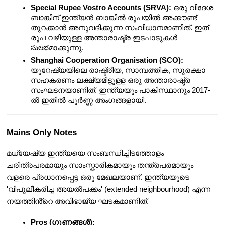
Special Rupee Vostro Accounts (SRVA):
 ഒരു വിദേശ 
ബാങ്കിന് ഇന്ത്യൻ ബാങ്കിൽ രൂപയിൽ അക്കൗണ്ട് 
തുറക്കാൻ അനുവദിക്കുന്ന സംവിധാനമാണിത്. ഇത് 
രൂപ വഴിയുള്ള അന്താരാഷ്ട്ര ഇടപാടുകൾ 
సులభമാക്കുന്നു.
Shanghai Cooperation Organisation (SCO):
യുറേഷ്യയിലെ രാഷ്ട്രീയ, സാമ്പത്തിക, സുരക്ഷാ 
സഹകരണം ലക്ഷ്യമിട്ടുള്ള ഒരു അന്താരാഷ്ട്ര 
സംഘടനയാണിത്. ഇന്ത്യയും പാകിസ്ഥാനും 2017-
ൽ ഇതിൽ പൂർണ്ണ അംഗങ്ങളായി.
Mains Only Notes
മധ്യേഷ്യ ഇന്ത്യയെ സംബന്ധിച്ചിടത്തോളം 
ചരിത്രപരമായും സാംസ്കാരികമായും തന്ത്രപരമായും 
വളരെ പ്രധാനപ്പെട്ട ഒരു മേഖലയാണ്. ഇന്ത്യയുടെ 
'വിപുലീകരിച്ച അയൽപക്കം' (extended neighbourhood) എന്ന 
നയത്തിൻ്റെ അവിഭാജ്യ ഘടകമാണിത്.
Pros (ഗുണങ്ങൾ):