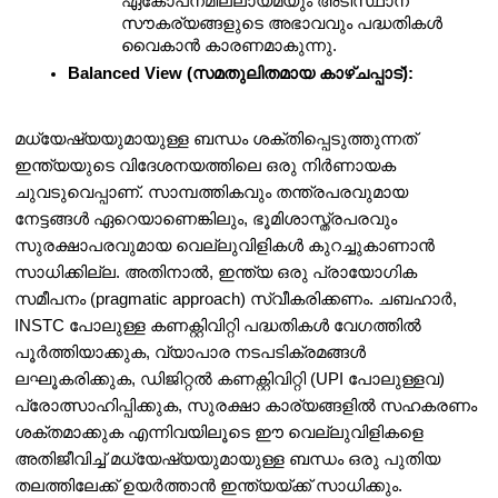
ഏകോപനമില്ലായ്മയും അടിസ്ഥാന 
സൗകര്യങ്ങളുടെ അഭാവവും പദ്ധതികൾ 
വൈകാൻ കാരണമാകുന്നു.
Balanced View (സമതുലിതമായ കാഴ്ചപ്പാട്):
മധ്യേഷ്യയുമായുള്ള ബന്ധം ശക്തിപ്പെടുത്തുന്നത് 
ഇന്ത്യയുടെ വിദേശനയത്തിലെ ഒരു നിർണായക 
ചുവടുവെപ്പാണ്. സാമ്പത്തികവും തന്ത്രപരവുമായ 
നേട്ടങ്ങൾ ഏറെയാണെങ്കിലും, ഭൂമിശാസ്ത്രപരവും 
സുരക്ഷാപരവുമായ വെല്ലുവിളികൾ കുറച്ചുകാണാൻ 
സാധിക്കില്ല. അതിനാൽ, ഇന്ത്യ ഒരു പ്രായോഗിക 
സമീപനം (pragmatic approach) സ്വീകരിക്കണം. ചബഹാർ, 
INSTC പോലുള്ള കണക്റ്റിവിറ്റി പദ്ധതികൾ വേഗത്തിൽ 
പൂർത്തിയാക്കുക, വ്യാപാര നടപടിക്രമങ്ങൾ 
ലഘൂകരിക്കുക, ഡിജിറ്റൽ കണക്റ്റിവിറ്റി (UPI പോലുള്ളവ) 
പ്രോത്സാഹിപ്പിക്കുക, സുരക്ഷാ കാര്യങ്ങളിൽ സഹകരണം 
ശക്തമാക്കുക എന്നിവയിലൂടെ ഈ വെല്ലുവിളികളെ 
അതിജീവിച്ച് മധ്യേഷ്യയുമായുള്ള ബന്ധം ഒരു പുതിയ 
തലത്തിലേക്ക് ഉയർത്താൻ ഇന്ത്യയ്ക്ക് സാധിക്കും.