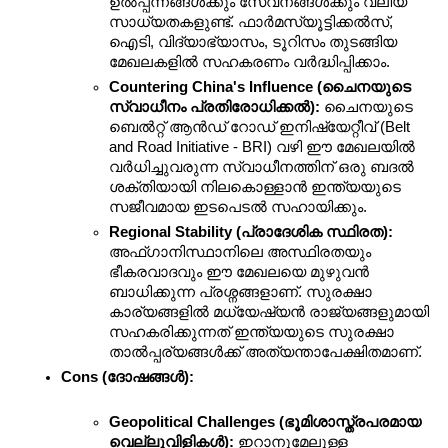
ഉൽപ്പന്നങ്ങൾക്കും സേവനങ്ങൾക്കും വലിയ 
സാധ്യതകളുണ്ട്. ഫാർമസ്യൂട്ടിക്കൽസ്, 
ഐടി, വിദ്യാഭ്യാസം, ടൂറിസം തുടങ്ങിയ 
മേഖലകളിൽ സഹകരണം വർദ്ധിപ്പിക്കാം.
Countering China's Influence (ചൈനയുടെ 
സ്വാധീനം പ്രതിരോധിക്കൽ):
 ചൈനയുടെ 
ബെൽറ്റ് ആൻഡ് റോഡ് ഇനിഷ്യേറ്റീവ് (Belt 
and Road Initiative - BRI) വഴി ഈ മേഖലയിൽ 
വർധിച്ചുവരുന്ന സ്വാധീനത്തിന് ഒരു ബദൽ 
ശക്തിയായി നിലകൊള്ളാൻ ഇന്ത്യയുടെ 
സജീവമായ ഇടപെടൽ സഹായിക്കും.
Regional Stability (പ്രാദേശിക സ്ഥിരത):
അഫ്ഗാനിസ്ഥാനിലെ അസ്ഥിരതയും 
ഭീകരവാദവും ഈ മേഖലയെ മുഴുവൻ 
ബാധിക്കുന്ന പ്രശ്നങ്ങളാണ്. സുരക്ഷാ 
കാര്യങ്ങളിൽ മധ്യേഷ്യൻ രാജ്യങ്ങളുമായി 
സഹകരിക്കുന്നത് ഇന്ത്യയുടെ സുരക്ഷാ 
താൽപ്പര്യങ്ങൾക്ക് അത്യന്താപേക്ഷിതമാണ്.
Cons (ദോഷങ്ങൾ):
Geopolitical Challenges (ഭൂമിശാസ്ത്രപരമായ 
വെല്ലുവിളികൾ):
 ഇറാനുമേലുള്ള 