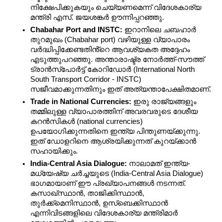
നിക്ഷേപിക്കുകയും ചെയ്യണമെന്ന് വിദേശകാര്യ 
മന്ത്രി എസ്. ജയശങ്കർ ഊന്നിപ്പറഞ്ഞു.
Chabahar Port and INSTC:
 ഇറാനിലെ ചബഹാർ 
തുറമുഖം (Chabahar port) വഴിയുള്ള വ്യാപാരം 
വർദ്ധിപ്പിക്കേണ്ടതിൻ്റെ ആവശ്യകത അദ്ദേഹം 
എടുത്തുപറഞ്ഞു. അന്താരാഷ്ട്ര നോർത്ത്-സൗത്ത് 
ട്രാൻസ്‌പോർട്ട് കോറിഡോർ (International North 
South Transport Corridor - INSTC) 
സജീവമാക്കുന്നതിനും ഇത് അത്യന്താപേക്ഷിതമാണ്.
Trade in National Currencies:
 ഇരു രാജ്യങ്ങളും 
തമ്മിലുള്ള വ്യാപാരത്തിന് അവരവരുടെ ദേശീയ 
കറൻസികൾ (national currencies) 
ഉപയോഗിക്കുന്നതിനെ ഇന്ത്യ പിന്തുണയ്ക്കുന്നു. 
ഇത് ഡോളറിനെ ആശ്രയിക്കുന്നത് കുറയ്ക്കാൻ 
സഹായിക്കും.
India-Central Asia Dialogue:
 നാലാമത് ഇന്ത്യ-
മധ്യേഷ്യ ചർച്ചയുടെ (India-Central Asia Dialogue) 
ഭാഗമായാണ് ഈ പ്രഖ്യാപനങ്ങൾ നടന്നത്. 
കസാഖ്സ്ഥാൻ, താജിക്കിസ്ഥാൻ, 
തുർക്ക്മെനിസ്ഥാൻ, ഉസ്ബെക്കിസ്ഥാൻ 
എന്നിവിടങ്ങളിലെ വിദേശകാര്യ മന്ത്രിമാർ 