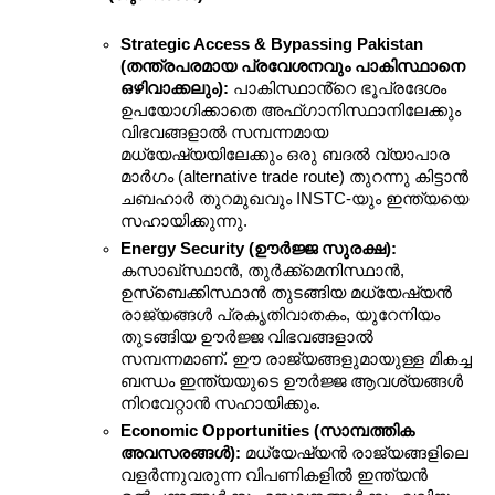
Strategic Access & Bypassing Pakistan 
(തന്ത്രപരമായ പ്രവേശനവും പാകിസ്ഥാനെ 
ഒഴിവാക്കലും):
 പാകിസ്ഥാൻ്റെ ഭൂപ്രദേശം 
ഉപയോഗിക്കാതെ അഫ്ഗാനിസ്ഥാനിലേക്കും 
വിഭവങ്ങളാൽ സമ്പന്നമായ 
മധ്യേഷ്യയിലേക്കും ഒരു ബദൽ വ്യാപാര 
മാർഗം (alternative trade route) തുറന്നു കിട്ടാൻ 
ചബഹാർ തുറമുഖവും INSTC-യും ഇന്ത്യയെ 
സഹായിക്കുന്നു.
Energy Security (ഊർജ്ജ സുരക്ഷ):
കസാഖ്സ്ഥാൻ, തുർക്ക്മെനിസ്ഥാൻ, 
ഉസ്ബെക്കിസ്ഥാൻ തുടങ്ങിയ മധ്യേഷ്യൻ 
രാജ്യങ്ങൾ പ്രകൃതിവാതകം, യുറേനിയം 
തുടങ്ങിയ ഊർജ്ജ വിഭവങ്ങളാൽ 
സമ്പന്നമാണ്. ഈ രാജ്യങ്ങളുമായുള്ള മികച്ച 
ബന്ധം ഇന്ത്യയുടെ ഊർജ്ജ ആവശ്യങ്ങൾ 
നിറവേറ്റാൻ സഹായിക്കും.
Economic Opportunities (സാമ്പത്തിക 
അവസരങ്ങൾ):
 മധ്യേഷ്യൻ രാജ്യങ്ങളിലെ 
വളർന്നുവരുന്ന വിപണികളിൽ ഇന്ത്യൻ 