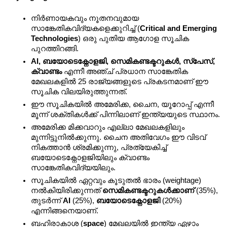
നിർണായകവും നൂതനവുമായ 
സാങ്കേതികവിദ്യകളെക്കുറിച്ച് (
Critical and Emerging 
Technologies
) ഒരു പുതിയ ആഗോള സൂചിക 
പുറത്തിറങ്ങി.
AI, ബയോടെക്നോളജി, സെമികണ്ടക്ടറുകൾ, സ്പേസ്, 
ക്വാണ്ടം
 എന്നീ അഞ്ച് പ്രധാന സാങ്കേതിക 
മേഖലകളിൽ 25 രാജ്യങ്ങളുടെ പ്രകടനമാണ് ഈ 
സൂചിക വിലയിരുത്തുന്നത്.
ഈ സൂചികയിൽ അമേരിക്ക, ചൈന, യൂറോപ്പ് എന്നീ 
മൂന്ന് ശക്തികൾക്ക് പിന്നിലാണ് ഇന്ത്യയുടെ സ്ഥാനം.
അമേരിക്ക മിക്കവാറും എല്ലാ മേഖലകളിലും 
മുന്നിട്ടുനിൽക്കുന്നു. ചൈന അതിവേഗം ഈ വിടവ് 
നികത്താൻ ശ്രമിക്കുന്നു, പ്രത്യേകിച്ച് 
ബയോടെക്നോളജിയിലും ക്വാണ്ടം 
സാങ്കേതികവിദ്യയിലും.
സൂചികയിൽ ഏറ്റവും കൂടുതൽ ഭാരം (weightage) 
നൽകിയിരിക്കുന്നത് 
സെമികണ്ടക്ടറുകൾക്കാണ്
 (35%), 
തുടർന്ന് 
AI
 (25%), 
ബയോടെക്നോളജി
 (20%) 
എന്നിങ്ങനെയാണ്.
ബഹിരാകാശ (
space
) മേഖലയിൽ ഇന്ത്യ ഏഴാം 