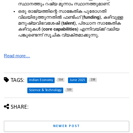
സ്ഥാനത്തും റഷ്യ മൂന്നാം സ്ഥാനത്തുമാണ്.
ഒരു രാജ്യത്തിന്റെ സാങ്കേതിക പുരോഗതി 
വിലയിരുത്തുന്നതിൽ ഫണ്ടിംഗ് (
funding
), കഴിവുള്ള 
മനുഷ്യവിഭവശേഷി (
talent
), പ്രധാന സാങ്കേതിക 
കഴിവുകൾ (
core capabilities
) എന്നിവയ്ക്ക് വലിയ 
പങ്കുണ്ടെന്ന് സൂചിക വ്യക്തമാക്കുന്നു.
Read more…
TAGS:
534
238
Indian Economy
June 2025
559
Science & Technology
SHARE:
NEWER POST