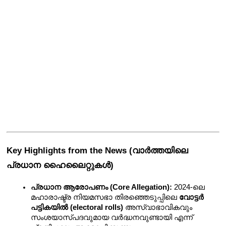
Key Highlights from the News (വാർത്തയിലെ 
പ്രധാന ഹൈലൈറ്റുകൾ)
പ്രധാന ആരോപണം (Core Allegation):
 2024-ലെ 
മഹാരാഷ്ട്ര നിയമസഭാ തിരഞ്ഞെടുപ്പിലെ 
വോട്ടർ 
പട്ടികയിൽ (electoral rolls)
 അസ്വാഭാവികവും 
സംശയാസ്പദവുമായ വർദ്ധനവുണ്ടായി എന്ന് 