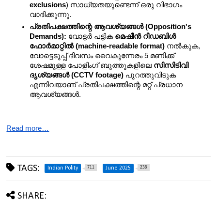
exclusions
) സാധ്യതയുണ്ടെന്ന് ഒരു വിഭാഗം 
വാദിക്കുന്നു.
പ്രതിപക്ഷത്തിന്റെ ആവശ്യങ്ങൾ (Opposition's 
Demands):
 വോട്ടർ പട്ടിക 
മെഷീൻ റീഡബിൾ 
ഫോർമാറ്റിൽ (machine-readable format)
 നൽകുക, 
വോട്ടെടുപ്പ് ദിവസം വൈകുന്നേരം 5 മണിക്ക് 
ശേഷമുള്ള പോളിംഗ് ബൂത്തുകളിലെ 
സിസിടിവി 
ദൃശ്യങ്ങൾ (CCTV footage)
 പുറത്തുവിടുക 
എന്നിവയാണ് പ്രതിപക്ഷത്തിന്റെ മറ്റ് പ്രധാന 
ആവശ്യങ്ങൾ.
Read more…
TAGS:
711
238
Indian Polity
June 2025
SHARE: