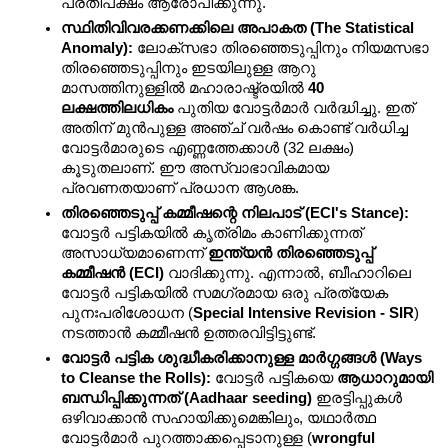
പ്രതിപക്ഷം ആരോപിക്കുന്നു.
സ്ഥിതിവിവരക്കണക്കിലെ അപാകത (The Statistical 
Anomaly):
 ലോക്‌സഭാ തിരഞ്ഞെടുപ്പിനും നിയമസഭാ 
തിരഞ്ഞെടുപ്പിനും ഇടയിലുള്ള ആറു 
മാസത്തിനുള്ളിൽ മഹാരാഷ്ട്രയിൽ 
40 
ലക്ഷത്തിലധികം
 പുതിയ വോട്ടർമാർ വർദ്ധിച്ചു. ഇത് 
അതിന് മുൻപുള്ള അഞ്ച് വർഷം കൊണ്ട് വർധിച്ച 
വോട്ടർമാരുടെ എണ്ണത്തേക്കാൾ (32 ലക്ഷം) 
കൂടുതലാണ്. ഈ അസ്വാഭാവികമായ 
പ്രവണതയാണ് പ്രധാന ആശങ്ക.
തിരഞ്ഞെടുപ്പ് കമ്മീഷന്റെ നിലപാട് (ECI's Stance):
വോട്ടർ പട്ടികയിൽ കൃത്രിമം കാണിക്കുന്നത് 
അസാധ്യമാണെന്ന് 
ഇന്ത്യൻ തിരഞ്ഞെടുപ്പ് 
കമ്മീഷൻ (ECI)
 വാദിക്കുന്നു. എന്നാൽ, ബീഹാറിലെ 
വോട്ടർ പട്ടികയിൽ സമഗ്രമായ ഒരു പ്രത്യേക 
പുനഃപരിശോധന (
Special Intensive Revision - SIR
) 
നടത്താൻ കമ്മീഷൻ ഉത്തരവിട്ടിട്ടുണ്ട്.
വോട്ടർ പട്ടിക ശുദ്ധീകരിക്കാനുള്ള മാർഗ്ഗങ്ങൾ (Ways 
to Cleanse the Rolls):
 വോട്ടർ പട്ടികയെ 
ആധാറുമായി 
ബന്ധിപ്പിക്കുന്നത് (Aadhaar seeding)
 ഇരട്ടിപ്പുകൾ 
ഒഴിവാക്കാൻ സഹായിക്കുമെങ്കിലും, യഥാർത്ഥ 
വോട്ടർമാർ പുറത്താക്കപ്പെടാനുള്ള (
wrongful 