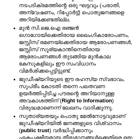
നടപടിക്രമത്തിന്റെ ഒരു ഘട്ടവും (പരാതി, 
അന്വേഷണം, റിപ്പോർട്ട്) പൊതുജനങ്ങളെ 
അറിയിക്കേണ്ടതില്ല.
മുൻ സി.ജെ.ഐ രഞ്ജൻ 
ഗൊഗോയിക്കെതിരായ ലൈംഗികാരോപണം, 
ജസ്റ്റിസ് രമണയ്‌ക്കെതിരായ ആരോപണങ്ങൾ, 
ജസ്റ്റിസ് സൂര്യകാന്തിനെതിരായ 
ആരോപണങ്ങൾ തുടങ്ങിയ മുൻകാല 
കേസുകളിലും ഈ സംവിധാനം 
വിമർശിക്കപ്പെട്ടിട്ടുണ്ട്.
ജുഡീഷ്യറിയുടെ ഈ രഹസ്യ സ്വഭാവം, 
സുപ്രീം കോടതി തന്നെ പലതവണ 
ഉയർത്തിപ്പിടിച്ച പൗരന്റെ അറിയാനുള്ള 
അവകാശത്തിന് (
Right to Information
) 
വിരുദ്ധമാണെന്ന് ലേഖനം വാദിക്കുന്നു.
സുതാര്യതയും പൊതു മേൽനോട്ടവുമാണ് 
ജുഡീഷ്യറിയിൽ ജനങ്ങളുടെ വിശ്വാസം 
(
public trust
) വർദ്ധിപ്പിക്കാനും 
ഏകപക്ഷീയമായ തീരുമാനങ്ങൾക്കെതിരെ ഒരു 