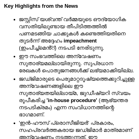
Key Highlights from the News 
ജസ്റ്റിസ് യശ്വന്ത് വർമ്മയുടെ ഔദ്യോഗിക 
വസതിയിലുണ്ടായ തീപിടിത്തത്തിൽ 
പണമടങ്ങിയ ചാക്കുകൾ കണ്ടെത്തിയതിനെ 
തുടർന്ന് അദ്ദേഹം 
impeachment
(ഇംപീച്ച്മെൻ്റ്) നടപടി നേരിടുന്നു.
ഈ സംഭവത്തിലെ അന്വേഷണം 
സുതാര്യമല്ലായിരുന്നു. സുപ്രധാന 
രേഖകൾ പൊതുജനങ്ങൾക്ക് ലഭ്യമാക്കിയില്ല.
ജഡ്ജിമാരുടെ പെരുമാറ്റദൂഷ്യത്തെക്കുറിച്ചുള്ള 
അന്വേഷണങ്ങളിലെ ഈ 
സുതാര്യതയില്ലായ്മ, ജുഡീഷ്യറി സ്വയം 
രൂപീകരിച്ച 
'in-house procedure'
 (ആഭ്യന്തര 
നടപടിക്രമം) എന്ന സംവിധാനത്തിന്റെ 
ഭാഗമാണ്.
'ഇൻ-ഹൗസ് പ്രൊസീജിയർ' പ്രകാരം, 
സഹപ്രവർത്തകരായ ജഡ്ജിമാർ മാത്രമാണ് 
അന്വേഷണം നടത്തുന്നത്. ഈ 