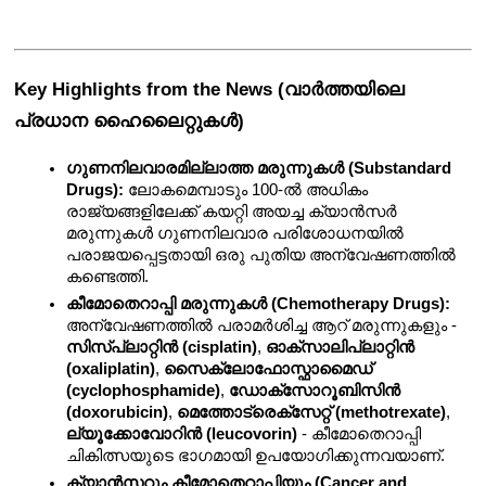
Key Highlights from the News (വാർത്തയിലെ 
പ്രധാന ഹൈലൈറ്റുകൾ)
ഗുണനിലവാരമില്ലാത്ത മരുന്നുകൾ (Substandard 
Drugs):
 ലോകമെമ്പാടും 100-ൽ അധികം 
രാജ്യങ്ങളിലേക്ക് കയറ്റി അയച്ച ക്യാൻസർ 
മരുന്നുകൾ ഗുണനിലവാര പരിശോധനയിൽ 
പരാജയപ്പെട്ടതായി ഒരു പുതിയ അന്വേഷണത്തിൽ 
കണ്ടെത്തി.
കീമോതെറാപ്പി മരുന്നുകൾ (Chemotherapy Drugs):
അന്വേഷണത്തിൽ പരാമർശിച്ച ആറ് മരുന്നുകളും - 
സിസ്പ്ലാറ്റിൻ (cisplatin)
, 
ഓക്സാലിപ്ലാറ്റിൻ 
(oxaliplatin)
, 
സൈക്ലോഫോസ്ഫാമൈഡ് 
(cyclophosphamide)
, 
ഡോക്സോറൂബിസിൻ 
(doxorubicin)
, 
മെത്തോട്രെക്സേറ്റ് (methotrexate)
, 
ല്യൂക്കോവോറിൻ (leucovorin)
 - കീമോതെറാപ്പി 
ചികിത്സയുടെ ഭാഗമായി ഉപയോഗിക്കുന്നവയാണ്.
ക്യാൻസറും കീമോതെറാപ്പിയും (Cancer and 