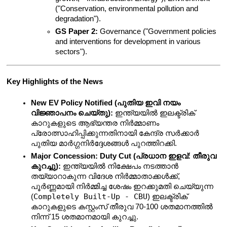
("Conservation, environmental pollution and 
degradation").
GS Paper 2:
 Governance ("Government policies 
and interventions for development in various 
sectors").
Key Highlights of the News
New EV Policy Notified (പുതിയ ഇവി നയം 
വിജ്ഞാപനം ചെയ്തു):
 ഇന്ത്യയിൽ ഇലക്ട്രിക് 
കാറുകളുടെ ആഭ്യന്തര നിർമ്മാണം 
പ്രോത്സാഹിപ്പിക്കുന്നതിനായി കേന്ദ്ര സർക്കാർ 
പുതിയ മാർഗ്ഗനിർദ്ദേശങ്ങൾ പുറത്തിറക്കി.
Major Concession: Duty Cut (പ്രധാന ഇളവ്: തീരുവ 
കുറച്ചു):
 ഇന്ത്യയിൽ നിക്ഷേപം നടത്താൻ 
തയ്യാറാകുന്ന വിദേശ നിർമ്മാതാക്കൾക്ക്, 
പൂർണ്ണമായി നിർമ്മിച്ച ശേഷം ഇറക്കുമതി ചെയ്യുന്ന 
Completely Built-Up - CBU
(
) ഇലക്ട്രിക് 
കാറുകളുടെ കസ്റ്റംസ് തീരുവ 70-100 ശതമാനത്തിൽ 
നിന്ന് 15 ശതമാനമായി കുറച്ചു.