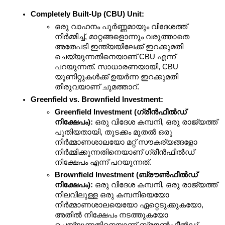
Completely Built-Up (CBU) Unit:
ഒരു വാഹനം പൂർണ്ണമായും വിദേശത്ത് 
നിർമ്മിച്ച്, മാറ്റങ്ങളൊന്നും വരുത്താതെ 
അതേപടി ഇന്ത്യയിലേക്ക് ഇറക്കുമതി 
ചെയ്യുന്നതിനെയാണ് CBU എന്ന് 
പറയുന്നത്. സാധാരണയായി, CBU 
യൂണിറ്റുകൾക്ക് ഉയർന്ന ഇറക്കുമതി 
തീരുവയാണ് ചുമത്താറ്.
Greenfield vs. Brownfield Investment:
Greenfield Investment (ഗ്രീൻഫീൽഡ് 
നിക്ഷേപം):
 ഒരു വിദേശ കമ്പനി, ഒരു രാജ്യത്ത് 
പുതിയതായി, തുടക്കം മുതൽ ഒരു 
നിർമ്മാണശാലയോ മറ്റ് സൗകര്യങ്ങളോ 
നിർമ്മിക്കുന്നതിനെയാണ് ഗ്രീൻഫീൽഡ് 
നിക്ഷേപം എന്ന് പറയുന്നത്.
Brownfield Investment (ബ്രൗൺഫീൽഡ് 
നിക്ഷേപം):
 ഒരു വിദേശ കമ്പനി, ഒരു രാജ്യത്ത് 
നിലവിലുള്ള ഒരു കമ്പനിയെയോ 
നിർമ്മാണശാലയെയോ ഏറ്റെടുക്കുകയോ, 
അതിൽ നിക്ഷേപം നടത്തുകയോ 
ചെയ്യുന്നതിനെയാണ് ബ്രൗൺഫീൽഡ് 