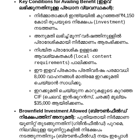
Key Conditions for Availing Benefit (ഇളവ് 
ലഭിക്കുന്നതിനുള്ള പ്രധാന വ്യവസ്ഥകൾ):
നിർമ്മാതാക്കൾ ഇന്ത്യയിൽ കുറഞ്ഞത് ₹4,150 
investment
കോടി രൂപയുടെ നിക്ഷേപം (
) 
നടത്തണം.
അനുമതി ലഭിച്ച് മൂന്ന് വർഷത്തിനുള്ളിൽ 
പ്രാദേശികമായി നിർമ്മാണം ആരംഭിക്കണം.
നിശ്ചിത പ്രാദേശിക ഉള്ളടക്ക 
local content 
ആവശ്യകതകൾ (
requirements
) പാലിക്കണം.
ഈ ഇളവ് പ്രകാരം പ്രതിവർഷം പരമാവധി 
8,000 വാഹനങ്ങൾ മാത്രമേ ഇറക്കുമതി 
ചെയ്യാൻ സാധിക്കൂ.
ഇറക്കുമതി ചെയ്യുന്ന കാറുകളുടെ കുറഞ്ഞ 
CIF (ചെലവ്, ഇൻഷുറൻസ്, ചരക്ക്) മൂല്യം 
$35,000 ആയിരിക്കണം.
Brownfield Investment Allowed (ബ്രൗൺഫീൽഡ് 
നിക്ഷേപത്തിന് അനുമതി):
 പുതിയതായി നിർമ്മാണ 
യൂണിറ്റ് തുടങ്ങുന്നതിന് (ഗ്രീൻഫീൽഡ്) പുറമെ, 
നിലവിലുള്ള യൂണിറ്റുകളിൽ നിക്ഷേപം 
നടത്തുന്നതിനും (ബ്രൗൺഫീൽഡ്) നയം ഇപ്പോൾ 