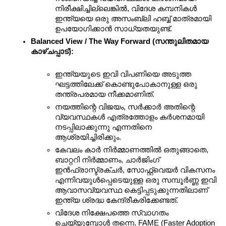
നിരീക്ഷിച്ചില്ലെങ്കിൽ, വിദേശ കമ്പനികൾ 
ഇന്ത്യയെ ഒരു അസംബ്ലി ഹബ്ബ് മാത്രമായി 
ഉപയോഗിക്കാൻ സാധ്യതയുണ്ട്.
Balanced View / The Way Forward (സന്തുലിതമായ 
കാഴ്ചപ്പാട്):
ഇന്ത്യയുടെ ഇവി വിപണിയെ അടുത്ത 
ഘട്ടത്തിലേക്ക് കൊണ്ടുപോകാനുള്ള ഒരു 
തന്ത്രപരമായ നീക്കമാണിത്.
നയത്തിന്റെ വിജയം, സർക്കാർ അതിന്റെ 
വ്യവസ്ഥകൾ എത്രത്തോളം കർശനമായി 
നടപ്പിലാക്കുന്നു എന്നതിനെ 
ആശ്രയിച്ചിരിക്കും.
കേവലം കാർ നിർമ്മാണത്തിൽ ഒതുങ്ങാതെ, 
ബാറ്ററി നിർമ്മാണം, ചാർജിംഗ് 
ഇൻഫ്രാസ്ട്രക്ചർ, സോഫ്റ്റ്‌വെയർ വികസനം 
എന്നിവയുൾപ്പെടെയുള്ള ഒരു സമ്പൂർണ്ണ ഇവി 
ആവാസവ്യവസ്ഥ കെട്ടിപ്പടുക്കുന്നതിലാണ് 
ഇന്ത്യ ശ്രദ്ധ കേന്ദ്രീകരിക്കേണ്ടത്.
വിദേശ നിക്ഷേപത്തെ സ്വാഗതം 
ചെയ്യുമ്പോൾ തന്നെ, FAME (Faster Adoption 