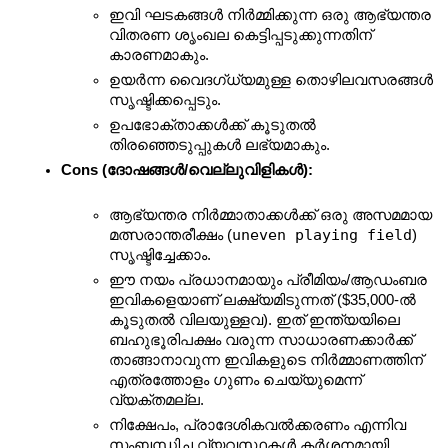
ഇവി ഘടകങ്ങൾ നിർമ്മിക്കുന്ന ഒരു ആഭ്യന്തര 
വിതരണ ശൃംഖല കെട്ടിപ്പടുക്കുന്നതിന് 
കാരണമാകും.
ഉയർന്ന വൈദഗ്ധ്യമുള്ള തൊഴിലവസരങ്ങൾ 
സൃഷ്ടിക്കപ്പെടും.
ഉപഭോക്താക്കൾക്ക് കൂടുതൽ 
തിരഞ്ഞെടുപ്പുകൾ ലഭ്യമാകും.
Cons (ദോഷങ്ങൾ/വെല്ലുവിളികൾ):
ആഭ്യന്തര നിർമ്മാതാക്കൾക്ക് ഒരു അസമമായ 
uneven playing field
മത്സരാന്തരീക്ഷം (
) 
സൃഷ്ടിച്ചേക്കാം.
ഈ നയം പ്രധാനമായും പ്രീമിയം/ആഡംബര 
ഇവികളെയാണ് ലക്ഷ്യമിടുന്നത് ($35,000-ൽ 
കൂടുതൽ വിലയുള്ളവ). ഇത് ഇന്ത്യയിലെ 
ബഹുഭൂരിപക്ഷം വരുന്ന സാധാരണക്കാർക്ക് 
താങ്ങാനാവുന്ന ഇവികളുടെ നിർമ്മാണത്തിന് 
എത്രത്തോളം ഗുണം ചെയ്യുമെന്ന് 
വ്യക്തമല്ല.
നിക്ഷേപം, പ്രാദേശികവൽക്കരണം എന്നിവ 
സംബന്ധിച്ച വ്യവസ്ഥകൾ കർശനമായി 