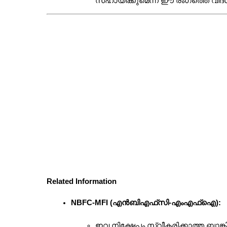
സഹായിക്കുമെന്ന് ഈ രംഗത്തെ വിദഗ
Related Information
NBFC-MFI (എൻ‌ബി‌എഫ്‌സി-എം‌എഫ്‌ഐ):
ഇവ നിക്ഷേപം സ്വീകരിക്കാത്ത ബാങ