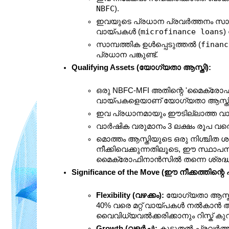
NBFC
).
ഇവയുടെ പ്രധാന പ്രവർത്തനം സാമ്പത
microfinance loans
വായ്പകൾ (
)
financ
സാമ്പത്തിക ഉൾപ്പെടുത്തൽ (
പ്രധാന പങ്കുണ്ട്.
Qualifying Assets (യോഗ്യതാ ആസ്തി):
ഒരു NBFC-MFI അതിന്റെ 'മൈക്രോഫ
വായ്പകളെയാണ് യോഗ്യതാ ആസ്തി എ
ഇവ പ്രധാനമായും ഈടില്ലാത്ത വാ
വാർഷിക വരുമാനം 3 ലക്ഷം രൂപ വര
മൊത്തം ആസ്തിയുടെ ഒരു നിശ്ചിത ശ
നീക്കിവെക്കുന്നതിലൂടെ, ഈ സ്ഥാ
മൈക്രോഫിനാൻസിൽ തന്നെ ശ്രദ്ധ കേന്ദ
Significance of the Move (ഈ നീക്കത്തിന്റെ
Flexibility (വഴക്കം):
 യോഗ്യതാ ആസ്തി
40% വരെ മറ്റ് വായ്പകൾ നൽകാൻ
വൈവിധ്യവൽക്കരിക്കാനും റിസ്ക് കുറ
Growth (വളർച്ച):
 കൂടുതൽ പ്രവർത്ത