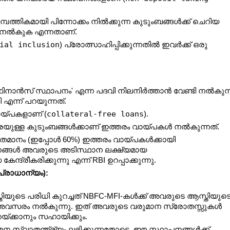
്തികമായി പിന്നോക്കം നിൽക്കുന്ന കുടുംബങ്ങൾക്ക് ചെറിയ 
 നൽകുക എന്നതാണ്.
ial inclusion
) പ്രോത്സാഹിപ്പിക്കുന്നതിൽ ഇവർക്ക് ഒരു 
ിനാൻസ് സ്ഥാപനം' എന്ന പദവി നിലനിർത്താൻ വേണ്ടി നൽകുന്ന
ന്ന് പറയുന്നത്.
collateral-free loans
യ്പകളാണ് (
).
െയുള്ള കുടുംബങ്ങൾക്കാണ് ഇത്തരം വായ്പകൾ നൽകുന്നത്.
തമാനം (ഇപ്പോൾ 60%) ഇത്തരം വായ്പകൾക്കായി 
പനങ്ങൾ അവരുടെ അടിസ്ഥാന ലക്ഷ്യമായ 
്രീകരിക്കുന്നു എന്ന് RBI ഉറപ്പാക്കുന്നു.
 പ്രാധാന്യം):
യുടെ പരിധി കുറച്ചത് NBFC-MFI-കൾക്ക് അവരുടെ ആസ്തിയുടെ
 അവസരം നൽകുന്നു. ഇത് അവരുടെ വരുമാന സ്രോതസ്സുകൾ 
യ്ക്കാനും സഹായിക്കും.
ന സ്വാതന്ത്ര്യം ലഭിക്കുന്നതോടെ, ഈ സ്ഥാപനങ്ങൾക്ക് 