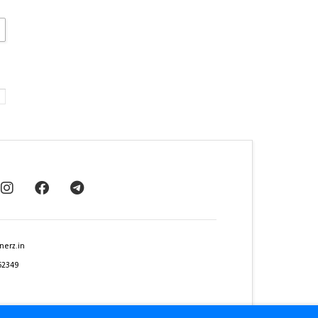
nerz.in
62349