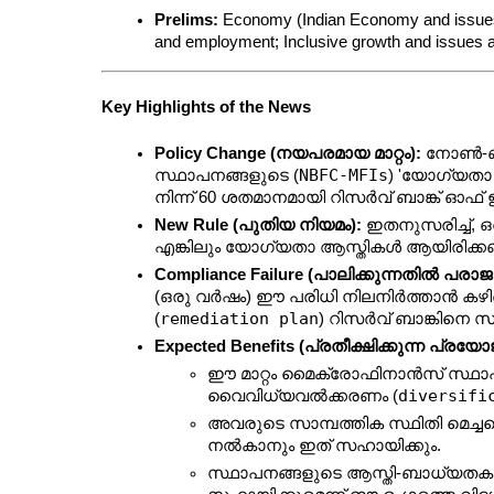
Prelims:
 Economy (Indian Economy and issues r
and employment; Inclusive growth and issues a
Key Highlights of the News
Policy Change (നയപരമായ മാറ്റം):
 നോൺ-ബ
NBFC-MFIs
സ്ഥാപനങ്ങളുടെ (
) 'യോഗ്യതാ 
നിന്ന് 60 ശതമാനമായി റിസർവ് ബാങ്ക് ഓഫ് ഇ
New Rule (പുതിയ നിയമം):
 ഇതനുസരിച്ച്, 
എങ്കിലും യോഗ്യതാ ആസ്തികൾ ആയിരിക്ക
Compliance Failure (പാലിക്കുന്നതിൽ പരാജയ
(ഒരു വർഷം) ഈ പരിധി നിലനിർത്താൻ കഴിഞ
remediation plan
(
) റിസർവ് ബാങ്കിനെ സ
Expected Benefits (പ്രതീക്ഷിക്കുന്ന പ്രയ
ഈ മാറ്റം മൈക്രോഫിനാൻസ് സ്ഥാപ
diversifi
വൈവിധ്യവൽക്കരണം (
അവരുടെ സാമ്പത്തിക സ്ഥിതി മെച്ച
നൽകാനും ഇത് സഹായിക്കും.
സ്ഥാപനങ്ങളുടെ ആസ്തി-ബാധ്യതക