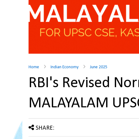
Home
Indian Economy
June 2025
RBI's Revised No
MALAYALAM UPS
SHARE: