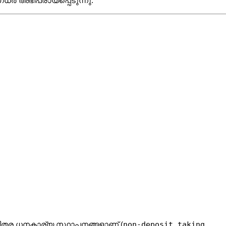
്ധർ അഭിപ്രായപ്പെടുന്നു.
non-deposit taking 
്കിതര ധനകാര്യ സ്ഥാപനങ്ങളാണ് (