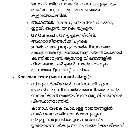
ജനാധിപത്യ സമ്പദ്‌വ്യവസ്ഥകളുള്ള ഏഴ് 
രാജ്യങ്ങളുടെ ഒരു അനൗപചാരിക 
കൂട്ടായ്മയാണിത്.
അംഗങ്ങൾ:
 കാനഡ, ഫ്രാൻസ്, ജർമ്മനി, 
ഇറ്റലി, ജപ്പാൻ, യുകെ, യുഎസ്.
G7 Outreach:
 G7 ഉച്ചകോടിയിൽ, 
അംഗരാജ്യങ്ങൾക്ക് പുറമെ, 
ഇന്ത്യയെപ്പോലുള്ള തന്ത്രപ്രധാനമായ 
പങ്കാളിത്തമുള്ള രാജ്യങ്ങളെ പ്രത്യേകമായി 
ക്ഷണിക്കാറുണ്ട്. ആഗോള വിഷയങ്ങളിൽ 
വിശാലമായ ചർച്ചകൾ സാധ്യമാക്കുക 
എന്നതാണ് ഇതിന്റെ ലക്ഷ്യം.
Khalistan Issue (ഖലിസ്ഥാൻ പ്രശ്നം):
സിഖുകാർക്ക് വേണ്ടി 'ഖലിസ്ഥാൻ' എന്ന 
പേരിൽ ഒരു സ്വതന്ത്ര പരമാധികാര രാഷ്ട്രം 
സ്ഥാപിക്കാൻ ലക്ഷ്യമിടുന്ന ഒരു വിഘടനവാദ 
പ്രസ്ഥാനമാണിത്.
കാനഡ, യുകെ പോലുള്ള രാജ്യങ്ങളിൽ 
സജീവമായ ഖലിസ്ഥാൻ അനുകൂല 
ഗ്രൂപ്പുകൾ ഇന്ത്യയുടെ നയതന്ത്ര 
ഉദ്യോഗസ്ഥർക്കും സ്ഥാപനങ്ങൾക്കും ഭീഷണി 