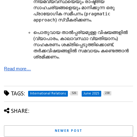
നിയമവ്യവസ്ഥയെയും രാഷ്ട്രീയ 
സാഹചര്യങ്ങളെയും മാനിക്കുന്ന ഒരു 
pragmatic 
പ്രായോഗിക സമീപനം (
approach
) സ്വീകരിക്കണം.
പൊതുവായ താൽപ്പര്യമുള്ള വിഷയങ്ങളിൽ 
(വ്യാപാരം, കാലാവസ്ഥാ വ്യതിയാനം) 
സഹകരണം ശക്തിപ്പെടുത്തിക്കൊണ്ട്, 
തർക്കവിഷയങ്ങളിൽ സമവായം കണ്ടെത്താൻ 
ശ്രമിക്കണം.
Read more…
TAGS:
526
238
International Relations
June 2025
SHARE:
NEWER POST