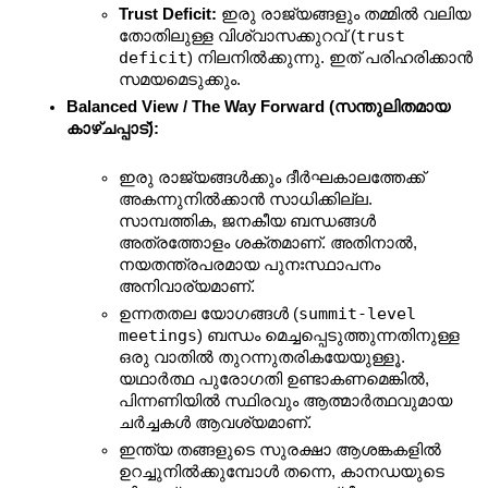
Trust Deficit:
 ഇരു രാജ്യങ്ങളും തമ്മിൽ വലിയ 
trust 
തോതിലുള്ള വിശ്വാസക്കുറവ് (
deficit
) നിലനിൽക്കുന്നു. ഇത് പരിഹരിക്കാൻ 
സമയമെടുക്കും.
Balanced View / The Way Forward (സന്തുലിതമായ 
കാഴ്ചപ്പാട്):
ഇരു രാജ്യങ്ങൾക്കും ദീർഘകാലത്തേക്ക് 
അകന്നുനിൽക്കാൻ സാധിക്കില്ല. 
സാമ്പത്തിക, ജനകീയ ബന്ധങ്ങൾ 
അത്രത്തോളം ശക്തമാണ്. അതിനാൽ, 
നയതന്ത്രപരമായ പുനഃസ്ഥാപനം 
അനിവാര്യമാണ്.
summit-level 
ഉന്നതതല യോഗങ്ങൾ (
meetings
) ബന്ധം മെച്ചപ്പെടുത്തുന്നതിനുള്ള 
ഒരു വാതിൽ തുറന്നുതരികയേയുള്ളൂ. 
യഥാർത്ഥ പുരോഗതി ഉണ്ടാകണമെങ്കിൽ, 
പിന്നണിയിൽ സ്ഥിരവും ആത്മാർത്ഥവുമായ 
ചർച്ചകൾ ആവശ്യമാണ്.
ഇന്ത്യ തങ്ങളുടെ സുരക്ഷാ ആശങ്കകളിൽ 
ഉറച്ചുനിൽക്കുമ്പോൾ തന്നെ, കാനഡയുടെ 