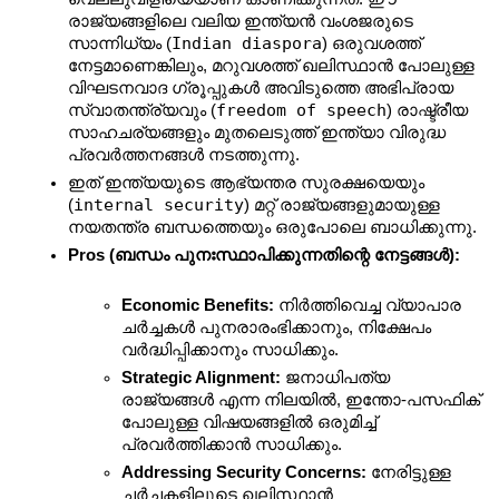
രാജ്യങ്ങളിലെ വലിയ ഇന്ത്യൻ വംശജരുടെ 
Indian diaspora
സാന്നിധ്യം (
) ഒരുവശത്ത് 
നേട്ടമാണെങ്കിലും, മറുവശത്ത് ഖലിസ്ഥാൻ പോലുള്ള 
വിഘടനവാദ ഗ്രൂപ്പുകൾ അവിടുത്തെ അഭിപ്രായ 
freedom of speech
സ്വാതന്ത്ര്യവും (
) രാഷ്ട്രീയ 
സാഹചര്യങ്ങളും മുതലെടുത്ത് ഇന്ത്യാ വിരുദ്ധ 
പ്രവർത്തനങ്ങൾ നടത്തുന്നു.
ഇത് ഇന്ത്യയുടെ ആഭ്യന്തര സുരക്ഷയെയും 
internal security
(
) മറ്റ് രാജ്യങ്ങളുമായുള്ള 
നയതന്ത്ര ബന്ധത്തെയും ഒരുപോലെ ബാധിക്കുന്നു.
Pros (ബന്ധം പുനഃസ്ഥാപിക്കുന്നതിന്റെ നേട്ടങ്ങൾ):
Economic Benefits:
 നിർത്തിവെച്ച വ്യാപാര 
ചർച്ചകൾ പുനരാരംഭിക്കാനും, നിക്ഷേപം 
വർദ്ധിപ്പിക്കാനും സാധിക്കും.
Strategic Alignment:
 ജനാധിപത്യ 
രാജ്യങ്ങൾ എന്ന നിലയിൽ, ഇന്തോ-പസഫിക് 
പോലുള്ള വിഷയങ്ങളിൽ ഒരുമിച്ച് 
പ്രവർത്തിക്കാൻ സാധിക്കും.
Addressing Security Concerns:
 നേരിട്ടുള്ള 
ചർച്ചകളിലൂടെ ഖലിസ്ഥാൻ 