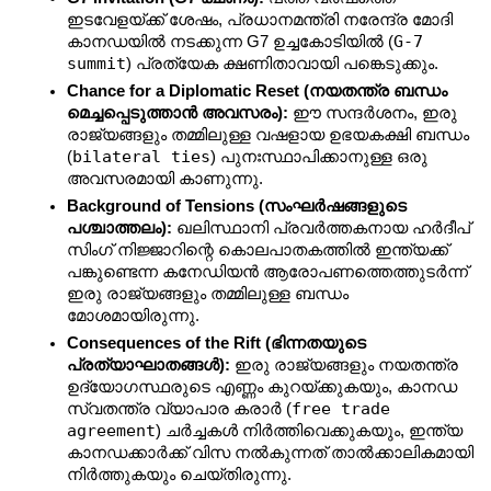
ഇടവേളയ്ക്ക് ശേഷം, പ്രധാനമന്ത്രി നരേന്ദ്ര മോദി 
G-7 
കാനഡയിൽ നടക്കുന്ന G7 ഉച്ചകോടിയിൽ (
summit
) പ്രത്യേക ക്ഷണിതാവായി പങ്കെടുക്കും.
Chance for a Diplomatic Reset (നയതന്ത്ര ബന്ധം 
മെച്ചപ്പെടുത്താൻ അവസരം):
 ഈ സന്ദർശനം, ഇരു 
രാജ്യങ്ങളും തമ്മിലുള്ള വഷളായ ഉഭയകക്ഷി ബന്ധം 
bilateral ties
(
) പുനഃസ്ഥാപിക്കാനുള്ള ഒരു 
അവസരമായി കാണുന്നു.
Background of Tensions (സംഘർഷങ്ങളുടെ 
പശ്ചാത്തലം):
 ഖലിസ്ഥാനി പ്രവർത്തകനായ ഹർദീപ് 
സിംഗ് നിജ്ജാറിന്റെ കൊലപാതകത്തിൽ ഇന്ത്യക്ക് 
പങ്കുണ്ടെന്ന കനേഡിയൻ ആരോപണത്തെത്തുടർന്ന് 
ഇരു രാജ്യങ്ങളും തമ്മിലുള്ള ബന്ധം 
മോശമായിരുന്നു.
Consequences of the Rift (ഭിന്നതയുടെ 
പ്രത്യാഘാതങ്ങൾ):
 ഇരു രാജ്യങ്ങളും നയതന്ത്ര 
ഉദ്യോഗസ്ഥരുടെ എണ്ണം കുറയ്ക്കുകയും, കാനഡ 
free trade 
സ്വതന്ത്ര വ്യാപാര കരാർ (
agreement
) ചർച്ചകൾ നിർത്തിവെക്കുകയും, ഇന്ത്യ 
കാനഡക്കാർക്ക് വിസ നൽകുന്നത് താൽക്കാലികമായി 
നിർത്തുകയും ചെയ്തിരുന്നു.