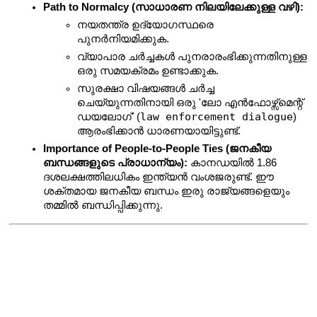
Path to Normalcy (സാധാരണ നിലയിലേക്കുള്ള വഴി):
നയതന്ത്ര ഉദ്യോഗസ്ഥരെ 
പുനർനിയമിക്കുക.
വ്യാപാര ചർച്ചകൾ പുനരാരംഭിക്കുന്നതിനുള്ള 
ഒരു സമയക്രമം ഉണ്ടാക്കുക.
സുരക്ഷാ വിഷയങ്ങൾ ചർച്ച 
ചെയ്യുന്നതിനായി ഒരു 'ലോ എൻഫോഴ്സ്മെന്റ് 
law enforcement dialogue
ഡയലോഗ്' (
) 
ആരംഭിക്കാൻ ധാരണയായിട്ടുണ്ട്.
Importance of People-to-People Ties (ജനകീയ 
ബന്ധങ്ങളുടെ പ്രാധാന്യം):
 കാനഡയിൽ 1.86 
ദശലക്ഷത്തിലധികം ഇന്ത്യൻ വംശജരുണ്ട്. ഈ 
ശക്തമായ ജനകീയ ബന്ധം ഇരു രാജ്യങ്ങളെയും 
തമ്മിൽ ബന്ധിപ്പിക്കുന്നു.