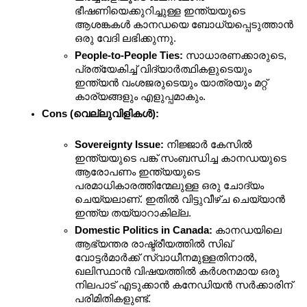
ഭീഷണിയെക്കുറിച്ചുള്ള ഇന്ത്യയുടെ 
ആശങ്കകൾ കാനഡയെ ബോധ്യപ്പെടുത്താൻ 
ഒരു വേദി ലഭിക്കുന്നു.
People-to-People Ties:
 സാധാരണക്കാരുടെ, 
പ്രത്യേകിച്ച് വിദ്യാർത്ഥികളുടെയും 
ഇന്ത്യൻ വംശജരുടെയും യാത്രയും മറ്റ് 
കാര്യങ്ങളും എളുപ്പമാകും.
Cons (വെല്ലുവിളികൾ):
Sovereignty Issue:
 നിജ്ജാർ കേസിൽ 
ഇന്ത്യയുടെ പങ്ക് സംബന്ധിച്ച കാനഡയുടെ 
ആരോപണം ഇന്ത്യയുടെ 
പരമാധികാരത്തിന്മേലുള്ള ഒരു ചോദ്യം 
ചെയ്യലാണ്. ഇതിൽ വിട്ടുവീഴ്ച ചെയ്യാൻ 
ഇന്ത്യ തയ്യാറാകില്ല.
Domestic Politics in Canada:
 കാനഡയിലെ 
ആഭ്യന്തര രാഷ്ട്രീയത്തിൽ സിഖ് 
വോട്ടർമാർക്ക് സ്വാധീനമുള്ളതിനാൽ, 
ഖലിസ്ഥാൻ വിഷയത്തിൽ കർശനമായ ഒരു 
നിലപാട് എടുക്കാൻ കനേഡിയൻ സർക്കാരിന് 
പരിമിതികളുണ്ട്.