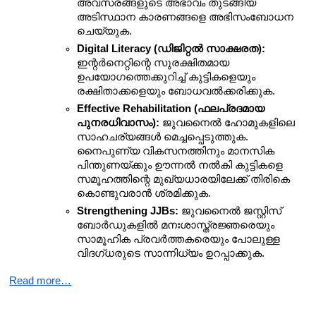
അവസരങ്ങളുടെ അഭാവം തുടങ്ങിയ 
അടിസ്ഥാന കാരണങ്ങളെ അഭിസംബോധന 
ചെയ്യുക.
Digital Literacy (ഡിജിറ്റൽ സാക്ഷരത):
ഇന്റർനെറ്റിന്റെ സുരക്ഷിതമായ 
ഉപയോഗത്തെക്കുറിച്ച് കുട്ടികളെയും 
രക്ഷിതാക്കളെയും ബോധവൽക്കരിക്കുക.
Effective Rehabilitation (ഫലപ്രദമായ 
പുനരധിവാസം):
 ജുവനൈൽ ഹോമുകളിലെ 
സാഹചര്യങ്ങൾ മെച്ചപ്പെടുത്തുക. 
നൈപുണ്യ വികസനത്തിനും മാനസിക 
പിന്തുണയ്ക്കും ഊന്നൽ നൽകി കുട്ടികളെ 
സമൂഹത്തിന്റെ മുഖ്യധാരയിലേക്ക് തിരികെ 
കൊണ്ടുവരാൻ ശ്രമിക്കുക.
Strengthening JJBs:
 ജുവനൈൽ ജസ്റ്റിസ് 
ബോർഡുകളിൽ മനഃശാസ്ത്രജ്ഞരെയും 
സാമൂഹിക പ്രവർത്തകരെയും പോലുള്ള 
വിദഗ്ധരുടെ സാന്നിധ്യം ഉറപ്പാക്കുക.
Read more…