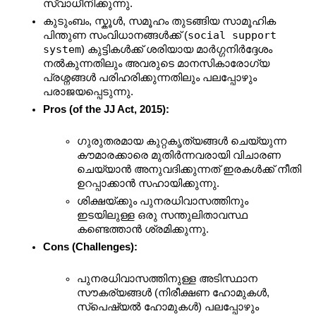
സ്വാധീനിക്കുന്നു.
കുടുംബം, സ്കൂൾ, സമൂഹം തുടങ്ങിയ സാമൂഹിക 
social support 
പിന്തുണ സംവിധാനങ്ങൾക്ക് (
system
) കുട്ടികൾക്ക് ശരിയായ മാർഗ്ഗനിർദ്ദേശം 
നൽകുന്നതിലും അവരുടെ മാനസികാരോഗ്യ 
പ്രശ്നങ്ങൾ പരിഹരിക്കുന്നതിലും പലപ്പോഴും 
പരാജയപ്പെടുന്നു.
Pros (of the JJ Act, 2015):
ഗുരുതരമായ കുറ്റകൃത്യങ്ങൾ ചെയ്യുന്ന 
കൗമാരക്കാരെ മുതിർന്നവരായി വിചാരണ 
ചെയ്യാൻ അനുവദിക്കുന്നത് ഇരകൾക്ക് നീതി 
ഉറപ്പാക്കാൻ സഹായിക്കുന്നു.
ശിക്ഷയ്ക്കും പുനരധിവാസത്തിനും 
ഇടയിലുള്ള ഒരു സന്തുലിതാവസ്ഥ 
കണ്ടെത്താൻ ശ്രമിക്കുന്നു.
Cons (Challenges):
പുനരധിവാസത്തിനുള്ള അടിസ്ഥാന 
സൗകര്യങ്ങൾ (നിരീക്ഷണ ഹോമുകൾ, 
സ്പെഷ്യൽ ഹോമുകൾ) പലപ്പോഴും 