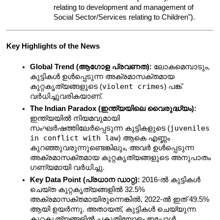
relating to development and management of 
Social Sector/Services relating to Children").
Key Highlights of the News
Global Trend (ആഗോള പ്രവണത):
 ലോകമെമ്പാടും, 
കുട്ടികൾ ഉൾപ്പെടുന്ന അക്രമാസക്തമായ 
violent crimes
കുറ്റകൃത്യങ്ങളുടെ (
) പങ്ക് 
വർധിച്ചുവരികയാണ്.
The Indian Paradox (ഇന്ത്യയിലെ വൈരുദ്ധ്യം):
ഇന്ത്യയിൽ നിയമവുമായി 
juveniles 
സംഘർഷത്തിലേർപ്പെടുന്ന കുട്ടികളുടെ (
in conflict with law
) ആകെ എണ്ണം 
കുറഞ്ഞുവരുന്നുണ്ടെങ്കിലും, അവർ ഉൾപ്പെടുന്ന 
അക്രമാസക്തമായ കുറ്റകൃത്യങ്ങളുടെ അനുപാതം 
ഗണ്യമായി വർധിച്ചു.
Key Data Point (പ്രധാന ഡാറ്റ):
 2016-ൽ കുട്ടികൾ 
ചെയ്ത കുറ്റകൃത്യങ്ങളിൽ 32.5% 
അക്രമാസക്തമായിരുന്നെങ്കിൽ, 2022-ൽ ഇത് 49.5% 
ആയി ഉയർന്നു. അതായത്, കുട്ടികൾ ചെയ്യുന്ന 
കുറ്റകൃത്യങ്ങളിൽ പകുതിയോളം ഇപ്പോൾ 