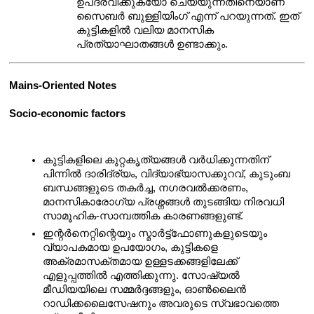
ഉപദ്രവിക്കുകയോ ചെയ്യുന്നതിനെയാണ് 
സൈബർ ബുള്ളിയിംഗ് എന്ന് പറയുന്നത്. ഇത് 
കുട്ടികളിൽ വലിയ മാനസിക 
പ്രത്യാഘാതങ്ങൾ ഉണ്ടാക്കും.
Mains-Oriented Notes
Socio-economic factors
കുട്ടികളിലെ കുറ്റകൃത്യങ്ങൾ വർധിക്കുന്നതിന് 
പിന്നിൽ ദാരിദ്ര്യം, വിദ്യാഭ്യാസക്കുറവ്, കുടുംബ 
ബന്ധങ്ങളുടെ തകർച്ച, നഗരവൽക്കരണം, 
മാനസികാരോഗ്യ പ്രശ്നങ്ങൾ തുടങ്ങിയ നിരവധി 
സാമൂഹിക-സാമ്പത്തിക കാരണങ്ങളുണ്ട്.
ഇന്റർനെറ്റിന്റെയും സ്മാർട്ട്‌ഫോണുകളുടെയും 
വ്യാപകമായ ഉപയോഗം, കുട്ടികളെ 
അക്രമാസക്തമായ ഉള്ളടക്കങ്ങളിലേക്ക് 
എളുപ്പത്തിൽ എത്തിക്കുന്നു. സോഷ്യൽ 
മീഡിയയിലെ സമ്മർദ്ദങ്ങളും, ഓൺലൈൻ 
റാഡിക്കലൈസേഷനും അവരുടെ സ്വഭാവത്തെ 