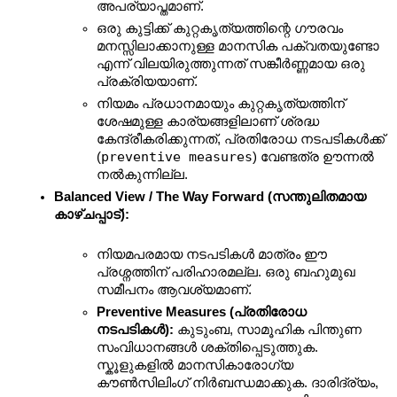
അപര്യാപ്തമാണ്.
ഒരു കുട്ടിക്ക് കുറ്റകൃത്യത്തിന്റെ ഗൗരവം 
മനസ്സിലാക്കാനുള്ള മാനസിക പക്വതയുണ്ടോ 
എന്ന് വിലയിരുത്തുന്നത് സങ്കീർണ്ണമായ ഒരു 
പ്രക്രിയയാണ്.
നിയമം പ്രധാനമായും കുറ്റകൃത്യത്തിന് 
ശേഷമുള്ള കാര്യങ്ങളിലാണ് ശ്രദ്ധ 
കേന്ദ്രീകരിക്കുന്നത്, പ്രതിരോധ നടപടികൾക്ക് 
preventive measures
(
) വേണ്ടത്ര ഊന്നൽ 
നൽകുന്നില്ല.
Balanced View / The Way Forward (സന്തുലിതമായ 
കാഴ്ചപ്പാട്):
നിയമപരമായ നടപടികൾ മാത്രം ഈ 
പ്രശ്നത്തിന് പരിഹാരമല്ല. ഒരു ബഹുമുഖ 
സമീപനം ആവശ്യമാണ്.
Preventive Measures (പ്രതിരോധ 
നടപടികൾ):
 കുടുംബ, സാമൂഹിക പിന്തുണ 
സംവിധാനങ്ങൾ ശക്തിപ്പെടുത്തുക. 
സ്കൂളുകളിൽ മാനസികാരോഗ്യ 
കൗൺസിലിംഗ് നിർബന്ധമാക്കുക. ദാരിദ്ര്യം, 