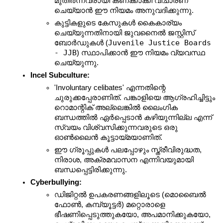
മുതിർന്നവരായി കണക്കാക്കി വിചാരണ 
ചെയ്യാൻ ഈ നിയമം അനുവദിക്കുന്നു.
കുട്ടികളുടെ കേസുകൾ കൈകാര്യം 
ചെയ്യുന്നതിനായി ജുവനൈൽ ജസ്റ്റിസ് 
Juvenile Justice Boards 
ബോർഡുകൾ (
- JJB
) സ്ഥാപിക്കാൻ ഈ നിയമം വ്യവസ്ഥ 
ചെയ്യുന്നു.
Incel Subculture:
'Involuntary celibates' എന്നതിന്റെ 
ചുരുക്കപ്പേരാണിത്. പങ്കാളിയെ ആഗ്രഹിച്ചിട്ടും 
റൊമാന്റിക് അല്ലെങ്കിൽ ലൈംഗിക 
ബന്ധത്തിൽ ഏർപ്പെടാൻ കഴിയുന്നില്ല എന്ന് 
സ്വയം വിശ്വസിക്കുന്നവരുടെ ഒരു 
ഓൺലൈൻ കൂട്ടായ്മയാണിത്.
ഈ ഗ്രൂപ്പുകൾ പലപ്പോഴും സ്ത്രീവിരുദ്ധത, 
നിരാശ, അക്രമവാസന എന്നിവയുമായി 
ബന്ധപ്പെട്ടിരിക്കുന്നു.
Cyberbullying:
ഡിജിറ്റൽ ഉപകരണങ്ങളിലൂടെ (മൊബൈൽ 
ഫോൺ, കമ്പ്യൂട്ടർ) മറ്റൊരാളെ 
ഭീഷണിപ്പെടുത്തുകയോ, അപമാനിക്കുകയോ, 