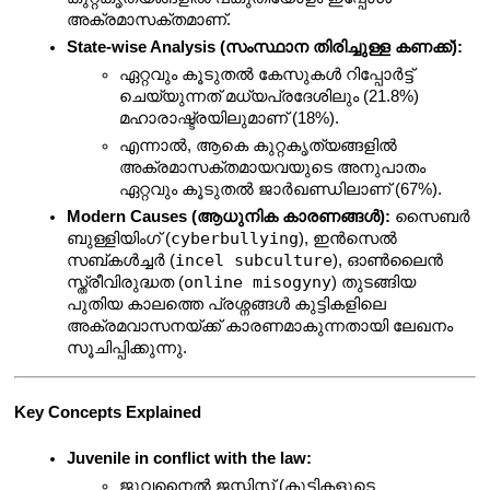
അക്രമാസക്തമാണ്.
State-wise Analysis (സംസ്ഥാന തിരിച്ചുള്ള കണക്ക്):
ഏറ്റവും കൂടുതൽ കേസുകൾ റിപ്പോർട്ട് 
ചെയ്യുന്നത് മധ്യപ്രദേശിലും (21.8%) 
മഹാരാഷ്ട്രയിലുമാണ് (18%).
എന്നാൽ, ആകെ കുറ്റകൃത്യങ്ങളിൽ 
അക്രമാസക്തമായവയുടെ അനുപാതം 
ഏറ്റവും കൂടുതൽ ജാർഖണ്ഡിലാണ് (67%).
Modern Causes (ആധുനിക കാരണങ്ങൾ):
 സൈബർ 
cyberbullying
ബുള്ളിയിംഗ് (
), ഇൻസെൽ 
incel subculture
സബ്കൾച്ചർ (
), ഓൺലൈൻ 
online misogyny
സ്ത്രീവിരുദ്ധത (
) തുടങ്ങിയ 
പുതിയ കാലത്തെ പ്രശ്നങ്ങൾ കുട്ടികളിലെ 
അക്രമവാസനയ്ക്ക് കാരണമാകുന്നതായി ലേഖനം 
സൂചിപ്പിക്കുന്നു.
Key Concepts Explained
Juvenile in conflict with the law:
ജുവനൈൽ ജസ്റ്റിസ് (കുട്ടികളുടെ 