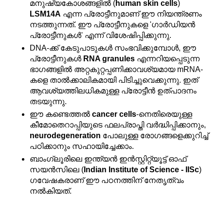
മനുഷ്യകോശങ്ങളിൽ (
human skin cells
) 
LSM14A
 എന്ന പ്രോട്ടീനുമാണ് ഈ നിയന്ത്രണം 
നടത്തുന്നത്. ഈ പ്രോട്ടീനുകളെ 'ഗാർഡിയൻ 
പ്രോട്ടീനുകൾ' എന്ന് വിശേഷിപ്പിക്കുന്നു.
DNA-ക്ക് കേടുപാടുകൾ സംഭവിക്കുമ്പോൾ, ഈ 
പ്രോട്ടീനുകൾ 
RNA granules
 എന്നറിയപ്പെടുന്ന 
ഭാഗങ്ങളിൽ അറ്റകുറ്റപ്പണിക്കാവശ്യമായ mRNA-
കളെ താൽക്കാലികമായി പിടിച്ചുവെക്കുന്നു. ഇത് 
ആവശ്യത്തിലധികമുള്ള പ്രോട്ടീൻ ഉത്പാദനം 
തടയുന്നു.
ഈ കണ്ടെത്തൽ 
cancer cells
-നെതിരെയുള്ള 
കീമോതെറാപ്പിയുടെ ഫലപ്രാപ്തി വർദ്ധിപ്പിക്കാനും, 
neurodegeneration
 പോലുള്ള രോഗങ്ങളെക്കുറിച്ച് 
പഠിക്കാനും സഹായിച്ചേക്കാം.
ബാംഗ്ലൂരിലെ ഇന്ത്യൻ ഇൻസ്റ്റിറ്റ്യൂട്ട് ഓഫ് 
സയൻസിലെ (
Indian Institute of Science - IISc
) 
ഗവേഷകരാണ് ഈ പഠനത്തിന് നേതൃത്വം 
നൽകിയത്.