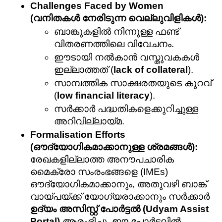
Challenges Faced by Women 
(വനിതകൾ നേരിടുന്ന വെല്ലുവിളികൾ):
ബാങ്കുകളിൽ നിന്നുള്ള ഫണ്ട് 
വിതരണത്തിലെ വിവേചനം.
ഈടായി നൽകാൻ വസ്തുവകകൾ 
ഇല്ലാത്തത് (
lack of collateral
).
സാമ്പത്തിക സാക്ഷരതയുടെ കുറവ് 
(
low financial literacy
).
സർക്കാർ പദ്ധതികളെക്കുറിച്ചുള്ള 
അറിവില്ലായ്മ.
Formalisation Efforts 
(ഔദ്യോഗികമാക്കാനുള്ള ശ്രമങ്ങൾ):
രേഖകളില്ലാത്ത അനൗപചാരിക 
മൈക്രോ സംരംഭങ്ങളെ (IMEs) 
ഔദ്യോഗികമാക്കാനും, അതുവഴി ബാങ്ക് 
വായ്പയ്ക്ക് യോഗ്യരാക്കാനും സർക്കാർ 
ഉദ്യം അസിസ്റ്റ് പോർട്ടൽ (Udyam Assist 
Portal)
 ആരംഭിച്ചു. ഈ പോർട്ടലിൽ 