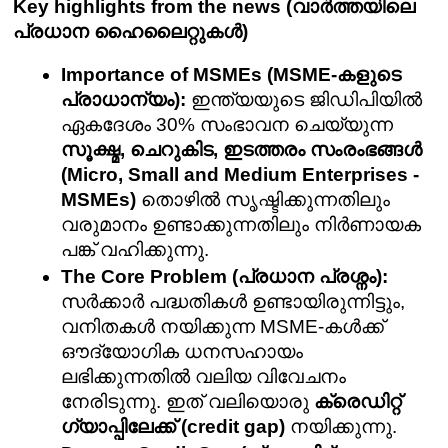
Key highlights from the news (വാർത്തയിലെ 
പ്രധാന ഹൈലൈറ്റുകൾ)
Importance of MSMEs (MSME-കളുടെ 
പ്രാധാന്യം):
 ഇന്ത്യയുടെ ജിഡിപിയിൽ 
ഏകദേശം 30% സംഭാവന ചെയ്യുന്ന 
സൂക്ഷ്മ, ചെറുകിട, ഇടത്തരം സംരംഭങ്ങൾ 
(Micro, Small and Medium Enterprises - 
MSMEs)
 തൊഴിൽ സൃഷ്ടിക്കുന്നതിലും 
വരുമാനം ഉണ്ടാക്കുന്നതിലും നിർണായക 
പങ്ക് വഹിക്കുന്നു.
The Core Problem (പ്രധാന പ്രശ്നം):
സർക്കാർ പദ്ധതികൾ ഉണ്ടായിരുന്നിട്ടും, 
വനിതകൾ നയിക്കുന്ന MSME-കൾക്ക് 
ഔദ്യോഗിക ധനസഹായം 
ലഭിക്കുന്നതിൽ വലിയ വിവേചനം 
നേരിടുന്നു. ഇത് വലിയൊരു 
ക്രെഡിറ്റ് 
ഗ്യാപ്പിലേക്ക് (credit gap)
 നയിക്കുന്നു.