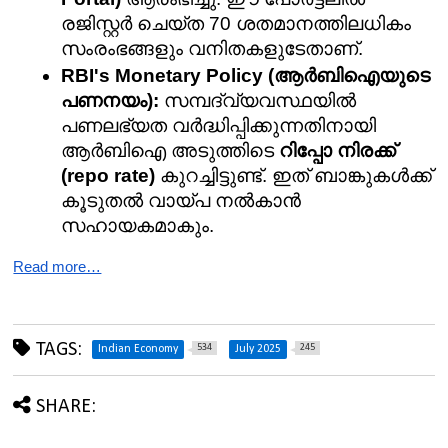
രജിസ്റ്റർ ചെയ്ത 70 ശതമാനത്തിലധികം 
സംരംഭങ്ങളും വനിതകളുടേതാണ്.
RBI's Monetary Policy (ആർബിഐയുടെ 
പണനയം):
 സമ്പദ്‌വ്യവസ്ഥയിൽ 
പണലഭ്യത വർദ്ധിപ്പിക്കുന്നതിനായി 
ആർബിഐ അടുത്തിടെ 
റിപ്പോ നിരക്ക് 
(repo rate)
 കുറച്ചിട്ടുണ്ട്. ഇത് ബാങ്കുകൾക്ക് 
കൂടുതൽ വായ്പ നൽകാൻ 
സഹായകമാകും.
Read more…
TAGS:
534
245
Indian Economy
July 2025
SHARE: