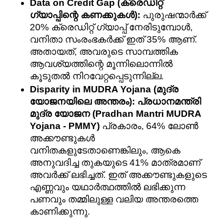
Data on Credit Gap (ക്രെഡിറ്റ് 
ഗ്യാപ്പിന്റെ കണക്കുകൾ):
 പുരുഷന്മാർക്ക് 
20% ക്രെഡിറ്റ് ഗ്യാപ്പ് നേരിടുമ്പോൾ, 
വനിതാ സംരംഭകർക്ക് ഇത് 35% ആണ്. 
അതായത്, അവരുടെ സാമ്പത്തിക 
ആവശ്യത്തിന്റെ മൂന്നിലൊന്നിൽ 
കൂടുതൽ നിറവേറ്റപ്പെടുന്നില്ല.
Disparity in MUDRA Yojana (മുദ്ര 
യോജനയിലെ അന്തരം):
പ്രധാനമന്ത്രി 
മുദ്ര യോജന (Pradhan Mantri MUDRA 
Yojana - PMMY)
 പ്രകാരം, 64% ലോൺ 
അക്കൗണ്ടുകൾ 
വനിതകളുടേതാണെങ്കിലും, ആകെ 
അനുവദിച്ച തുകയുടെ 41% മാത്രമാണ് 
അവർക്ക് ലഭിച്ചത്. ഇത് അക്കൗണ്ടുകളുടെ 
എണ്ണവും യഥാർത്ഥത്തിൽ ലഭിക്കുന്ന 
പണവും തമ്മിലുള്ള വലിയ അന്തരത്തെ 
കാണിക്കുന്നു.