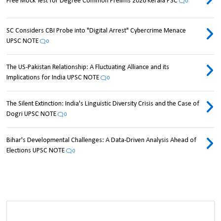
Free Mock Test for Degree Common Prelims 2026 Kerala PSC
0
SC Considers CBI Probe into "Digital Arrest" Cybercrime Menace
UPSC NOTE
0
The US-Pakistan Relationship: A Fluctuating Alliance and its
Implications for India UPSC NOTE
0
The Silent Extinction: India's Linguistic Diversity Crisis and the Case of
Dogri UPSC NOTE
0
Bihar's Developmental Challenges: A Data-Driven Analysis Ahead of
Elections UPSC NOTE
0