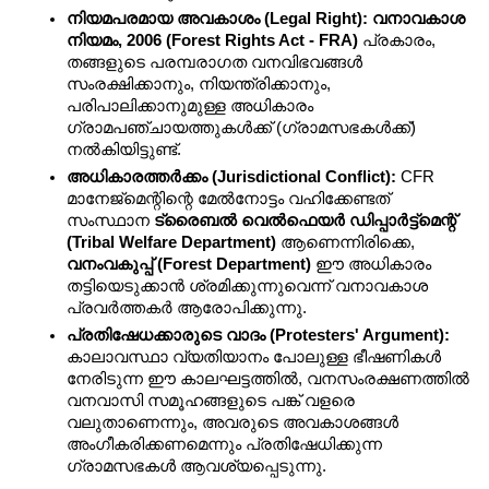
നിയമപരമായ അവകാശം (Legal Right):
വനാവകാശ 
നിയമം, 2006 (Forest Rights Act - FRA)
 പ്രകാരം, 
തങ്ങളുടെ പരമ്പരാഗത വനവിഭവങ്ങൾ 
സംരക്ഷിക്കാനും, നിയന്ത്രിക്കാനും, 
പരിപാലിക്കാനുമുള്ള അധികാരം 
ഗ്രാമപഞ്ചായത്തുകൾക്ക് (ഗ്രാമസഭകൾക്ക്) 
നൽകിയിട്ടുണ്ട്.
അധികാരത്തർക്കം (Jurisdictional Conflict):
 CFR 
മാനേജ്മെന്റിന്റെ മേൽനോട്ടം വഹിക്കേണ്ടത് 
സംസ്ഥാന 
ട്രൈബൽ വെൽഫെയർ ഡിപ്പാർട്ട്‌മെന്റ് 
(Tribal Welfare Department)
 ആണെന്നിരിക്കെ, 
വനംവകുപ്പ് (Forest Department)
 ഈ അധികാരം 
തട്ടിയെടുക്കാൻ ശ്രമിക്കുന്നുവെന്ന് വനാവകാശ 
പ്രവർത്തകർ ആരോപിക്കുന്നു.
പ്രതിഷേധക്കാരുടെ വാദം (Protesters' Argument):
കാലാവസ്ഥാ വ്യതിയാനം പോലുള്ള ഭീഷണികൾ 
നേരിടുന്ന ഈ കാലഘട്ടത്തിൽ, വനസംരക്ഷണത്തിൽ 
വനവാസി സമൂഹങ്ങളുടെ പങ്ക് വളരെ 
വലുതാണെന്നും, അവരുടെ അവകാശങ്ങൾ 
അംഗീകരിക്കണമെന്നും പ്രതിഷേധിക്കുന്ന 
ഗ്രാമസഭകൾ ആവശ്യപ്പെടുന്നു.