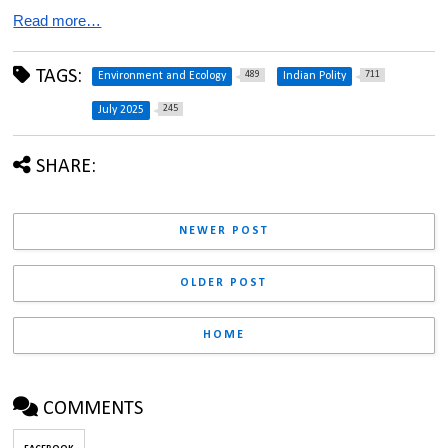
Read more…
TAGS:
489
711
Environment and Ecology
Indian Polity
245
July 2025
SHARE:
NEWER POST
OLDER POST
HOME
COMMENTS