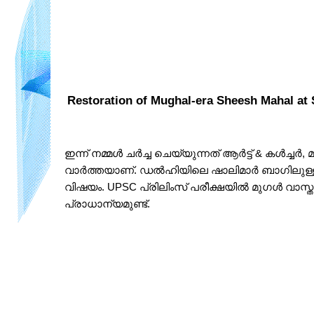
Restoration of Mughal-era Sheesh Mahal at 
ഇന്ന് നമ്മൾ ചർച്ച ചെയ്യുന്നത് ആർട്ട് & കൾച്ചർ
വാർത്തയാണ്. ഡൽഹിയിലെ ഷാലിമാർ ബാഗിലുള്ള മ
വിഷയം. UPSC പ്രിലിംസ് പരീക്ഷയിൽ മുഗൾ വാസ്ത
പ്രാധാന്യമുണ്ട്.