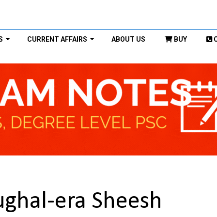
S
CURRENT AFFAIRS
ABOUT US
BUY
ughal-era Sheesh