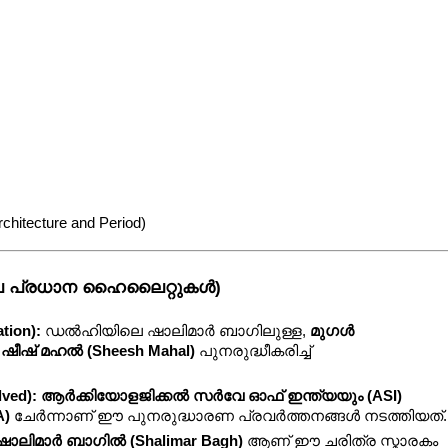
rchitecture and Period)
യിലെ പ്രധാന ഹൈലൈറ്റുകൾ)
tion):
 ഡൽഹിയിലെ ഷാലിമാർ ബാഗിലുള്ള, 
മുഗൾ 
 
ഷീഷ് മഹൽ (Sheesh Mahal)
 പുനരുദ്ധീകരിച്ച് 
ved):
ആർക്കിയോളജിക്കൽ സർവേ ഓഫ് ഇന്ത്യയും (ASI)
A)
 ചേർന്നാണ് ഈ പുനരുദ്ധാരണ പ്രവർത്തനങ്ങൾ നടത്തിയത്.
ഷാലിമാർ ബാഗിൽ (Shalimar Bagh)
 ആണ് ഈ ചരിത്ര സ്മാരകം 