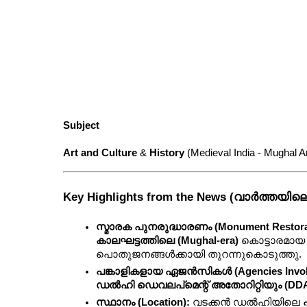
Subject
Art and Culture
 & 
History
 (Medieval India - Mughal A
Key Highlights from the News (വാർത്ത
സ്മാരക പുനരുദ്ധാരണം (Monument Restora
കാലഘട്ടത്തിലെ (Mughal-era)
 കൊട്ടാരമായ
പൊതുജനങ്ങൾക്കായി തുറന്നുകൊടുത്തു.
പങ്കാളികളായ ഏജൻസികൾ (Agencies Invol
ഡൽഹി ഡെവലപ്‌മെന്റ് അതോറിറ്റിയും (DD
സ്ഥാനം (Location):
 വടക്കൻ ഡൽഹിയിലെ 