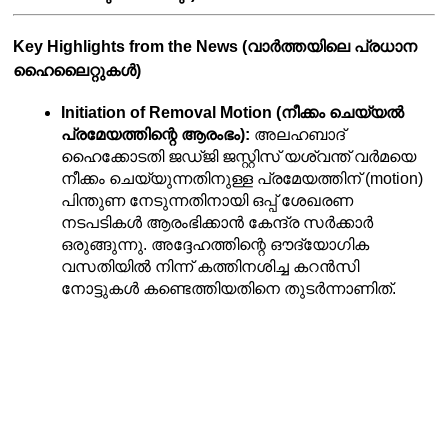
Key Highlights from the News (വാർത്തയിലെ പ്രധാന 
ഹൈലൈറ്റുകൾ)
Initiation of Removal Motion (നീക്കം ചെയ്യൽ 
പ്രമേയത്തിന്റെ ആരംഭം):
 അലഹബാദ് 
ഹൈക്കോടതി ജഡ്ജി ജസ്റ്റിസ് യശ്വന്ത് വർമയെ 
നീക്കം ചെയ്യുന്നതിനുള്ള പ്രമേയത്തിന് (motion) 
പിന്തുണ നേടുന്നതിനായി ഒപ്പ് ശേഖരണ 
നടപടികൾ ആരംഭിക്കാൻ കേന്ദ്ര സർക്കാർ 
ഒരുങ്ങുന്നു. അദ്ദേഹത്തിന്റെ ഔദ്യോഗിക 
വസതിയിൽ നിന്ന് കത്തിനശിച്ച കറൻസി 
നോട്ടുകൾ കണ്ടെത്തിയതിനെ തുടർന്നാണിത്.