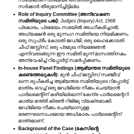
സർക്കാർ തീരുമാനിച്ചിട്ടില്ല.
Role of Inquiry Committee (അന്വേഷണ 
സമിതിയുടെ പങ്ക്):
Judges (Inquiry) Act, 1968
പ്രകാരം, പ്രമേയം സഭയിൽ അംഗീകരിച്ചാൽ, 
അധ്യക്ഷൻ ഒരു മൂന്നംഗ സമിതിയെ നിയമിക്കണം. 
ഒരു സുപ്രീം കോടതി ജഡ്ജി, ഒരു ഹൈക്കോടതി 
ചീഫ് ജസ്റ്റിസ്, ഒരു പ്രമുഖ നിയമജ്ഞൻ 
എന്നിവരടങ്ങുന്ന ഈ സമിതി മൂന്ന് മാസത്തിനകം 
അന്വേഷിച്ച് റിപ്പോർട്ട് സമർപ്പിക്കണം.
In-house Panel Findings (ആഭ്യന്തര സമിതിയുടെ 
കണ്ടെത്തലുകൾ):
 മുൻ ചീഫ് ജസ്റ്റിസ് സഞ്ജീവ് 
ഖന്ന രൂപീകരിച്ച ആഭ്യന്തര സമിതിയുടെ റിപ്പോർട്ട് 
മാത്രം വെച്ച് ഒരു ജഡ്ജിയെ നീക്കം ചെയ്യാൻ 
പാർലമെന്റിന് കഴിയില്ലെന്ന് കേന്ദ്ര പാർലമെന്ററി 
കാര്യ മന്ത്രി കിരൺ റിജിജു വ്യക്തമാക്കി. 
ജഡ്ജിയെ നീക്കം ചെയ്യാനുള്ള 
ഭരണഘടനാപരമായ അധികാരം പാർലമെന്റിന് 
മാത്രമാണ്.
Background of the Case (കേസിന്റെ 