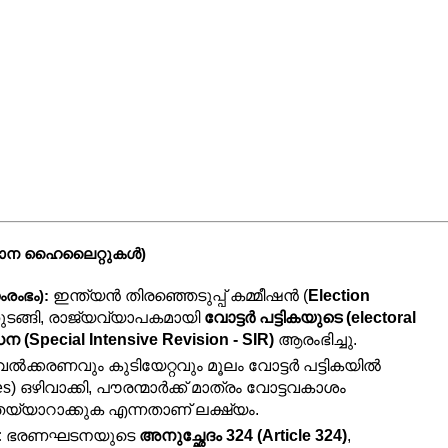
പ്രധാന ഹൈലൈറ്റുകൾ)
 ഇന്ത്യൻ തിരഞ്ഞെടുപ്പ് കമ്മീഷൻ (
Election 
ംരംഭം):
ുടങ്ങി, രാജ്യവ്യാപകമായി 
വോട്ടർ പട്ടികയുടെ (electoral 
Special Intensive Revision - SIR)
 ആരംഭിച്ചു.
ൽക്കരണവും കുടിയേറ്റവും മൂലം വോട്ടർ പട്ടികയിൽ 
ies) ഒഴിവാക്കി, പൗരന്മാർക്ക് മാത്രം വോട്ടവകാശം 
ടിക തയ്യാറാക്കുക എന്നതാണ് ലക്ഷ്യം.
:
 ഭരണഘടനയുടെ 
അനുച്ഛേദം 324 (Article 324)
, 