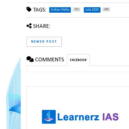
TAGS:
711
245
Indian Polity
July 2025
SHARE:
NEWER POST
COMMENTS
FACEBOOK