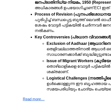
ജനപ്രാതിനിധ്യ നിയമം, 1950 (Representa
അധികാരങ്ങൾ ഉപയോഗിച്ചാണ് ECI ഇത് നടപ
Process of Revision (പുനഃപരിശോധനയു
പൂരിപ്പിച്ച് ബന്ധപ്പെട്ട ബൂത്ത് ലെവൽ ഓഫീ
ശേഷം വോട്ടർ പട്ടികയിൽ ചേർന്നവർ ജന
നൽകണം.
Key Controversies (പ്രധാന വിവാദങ്ങൾ)
Exclusion of Aadhaar (ആധാറിനെ 
തെളിവല്ലാത്തതിനാൽ ആധാർ ഒരു ര
സാധാരണക്കാർക്ക് ബുദ്ധിമുട്ടുണ്ടാക
Issue of Migrant Workers (കുടിയേ
തൊഴിലാളികളെ വോട്ടർ പട്ടികയിൽ 
ശക്തമാണ്.
Logistical Challenges (നടത്തിപ്പ
ഉൾക്കൊള്ളുന്ന ഈ ബൃഹത്തായ പദ്ധ
സമയപരിധിയും ചോദ്യം ചെയ്യപ്പെ
Read more…