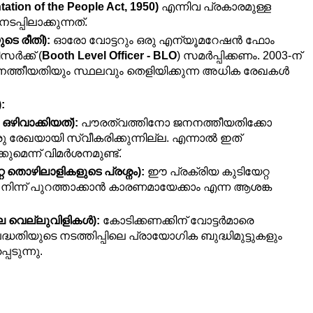
tion of the People Act, 1950)
 എന്നിവ പ്രകാരമുള്ള 
്പിലാക്കുന്നത്.
ടെ രീതി):
 ഓരോ വോട്ടറും ഒരു എന്യൂമറേഷൻ ഫോം 
സർക്ക് (
Booth Level Officer - BLO
) സമർപ്പിക്കണം. 2003-ന് 
നത്തീയതിയും സ്ഥലവും തെളിയിക്കുന്ന അധിക രേഖകൾ 
:
ഒഴിവാക്കിയത്):
 പൗരത്വത്തിനോ ജനനത്തീയതിക്കോ 
േഖയായി സ്വീകരിക്കുന്നില്ല. എന്നാൽ ഇത് 
്കുമെന്ന് വിമർശനമുണ്ട്.
റ്റ തൊഴിലാളികളുടെ പ്രശ്നം):
 ഈ പ്രക്രിയ കുടിയേറ്റ 
നിന്ന് പുറത്താക്കാൻ കാരണമായേക്കാം എന്ന ആശങ്ക 
ിലെ വെല്ലുവിളികൾ):
 കോടിക്കണക്കിന് വോട്ടർമാരെ 
തിയുടെ നടത്തിപ്പിലെ പ്രായോഗിക ബുദ്ധിമുട്ടുകളും 
ടുന്നു.