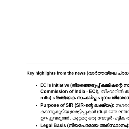
Key highlights from the news (വാർത്തയിലെ 
ECI's Initiative (തിരഞ്ഞെടുപ്പ് കമ്മീഷന്റെ സ
Commission of India - ECI
), ബീഹാറിൽ ത
rolls)
പ്രത്യേക സംക്ഷിപ്ത പുനഃപരിശോധന (
Purpose of SIR (SIR-ന്റെ ലക്ഷ്യം):
 നഗരവ
കടന്നുകൂടിയ ഇരട്ടിപ്പുകൾ (duplicate entr
ഉറപ്പുവരുത്തി, കുറ്റമറ്റ ഒരു വോട്ടർ പട്
Legal Basis (നിയമപരമായ അടിസ്ഥാനം)